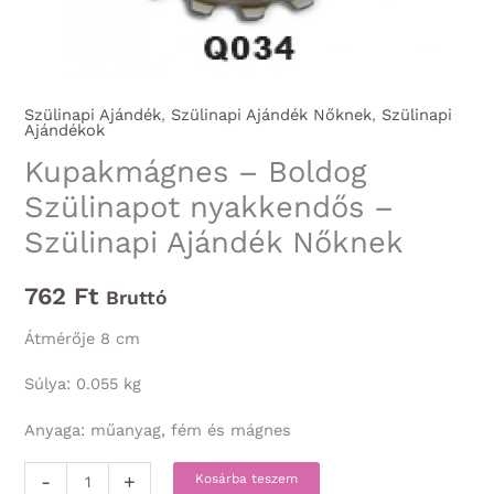
Szülinapi Ajándék
,
Szülinapi Ajándék Nőknek
,
Szülinapi
Ajándékok
Kupakmágnes – Boldog
Szülinapot nyakkendős –
Szülinapi Ajándék Nőknek
762
Ft
Bruttó
Átmérője 8 cm
Súlya: 0.055 kg
Anyaga: műanyag, fém és mágnes
Kupakmágnes
-
+
Kosárba teszem