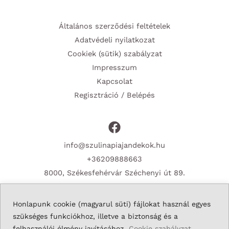
Általános szerződési feltételek
Adatvédeli nyilatkozat
Cookiek (sütik) szabályzat
Impresszum
Kapcsolat
Regisztráció / Belépés
info@szulinapiajandekok.hu
+36209888663
8000, Székesfehérvár Széchenyi út 89.
Honlapunk cookie (magyarul süti) fájlokat használ egyes
szükséges funkciókhoz, illetve a biztonság és a
Copyright © 2026 Szulinapiajandekok.hu
felhasználói élmény javításához.
Cookie szabályzat