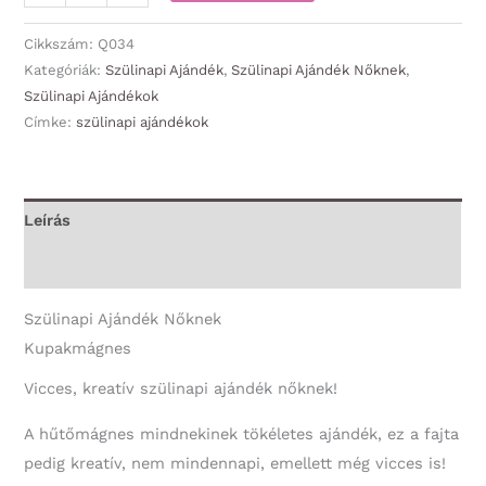
-
Boldog
Cikkszám:
Q034
Szülinapot
Kategóriák:
Szülinapi Ajándék
,
Szülinapi Ajándék Nőknek
,
Szülinapi Ajándékok
nyakkendős
Címke:
szülinapi ajándékok
-
Szülinapi
Ajándék
Nőknek
Leírás
mennyiség
További információk
Szülinapi Ajándék Nőknek
Kupakmágnes
Vicces, kreatív szülinapi ajándék nőknek!
A hűtőmágnes mindnekinek tökéletes ajándék, ez a fajta
pedig kreatív, nem mindennapi, emellett még vicces is!