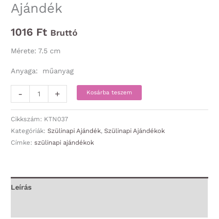
Ajándék
1016
Ft
Bruttó
Mérete: 7.5 cm
Anyaga: műanyag
Kulcstartó
-
+
Kosárba teszem
-
Boldog
Cikkszám:
KTN037
Szülinapot
Kategóriák:
Szülinapi Ajándék
,
Szülinapi Ajándékok
Címke:
szülinapi ajándékok
-
Szülinapi
Ajándék
mennyiség
Leírás
További információk