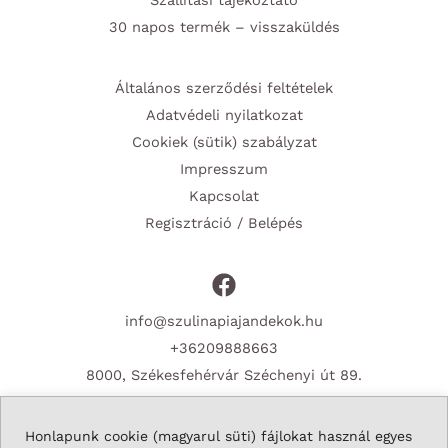
Szállítási tájékoztató
30 napos termék – visszaküldés
Általános szerződési feltételek
Adatvédeli nyilatkozat
Cookiek (sütik) szabályzat
Impresszum
Kapcsolat
Regisztráció / Belépés
info@szulinapiajandekok.hu
+36209888663
8000, Székesfehérvár Széchenyi út 89.
Honlapunk cookie (magyarul süti) fájlokat használ egyes