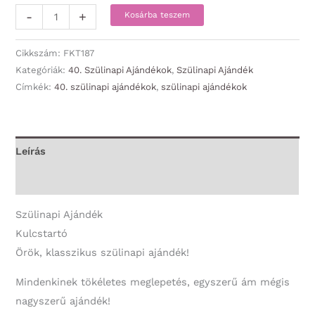
Kulcstartó
-
+
Kosárba teszem
-
Boldog
Cikkszám:
FKT187
40.
Kategóriák:
40. Szülinapi Ajándékok
,
Szülinapi Ajándék
Címkék:
40. szülinapi ajándékok
,
szülinapi ajándékok
Szülinapot!
-
40.
Szülinapi
Leírás
Ajándék
További információk
mennyiség
Szülinapi Ajándék
Kulcstartó
Örök, klasszikus szülinapi ajándék!
Mindenkinek tökéletes meglepetés, egyszerű ám mégis
nagyszerű ajándék!