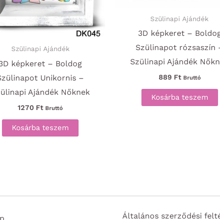
Szülinapi Ajándék
3D képkeret – Boldo
Szülinapot rózsaszín 
Szülinapi Ajándék
Szülinapi Ajándék Nők
3D képkeret – Boldog
Szülinapot Unikornis –
889
Ft
Bruttó
ülinapi Ajándék Nőknek
Kosárba teszem
1270
Ft
Bruttó
Kosárba teszem
Általános szerződési felt
p