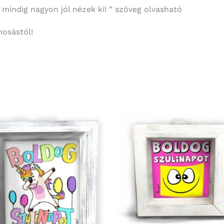
mindig nagyon jól nézek ki! ” szöveg olvasható
mosástól!