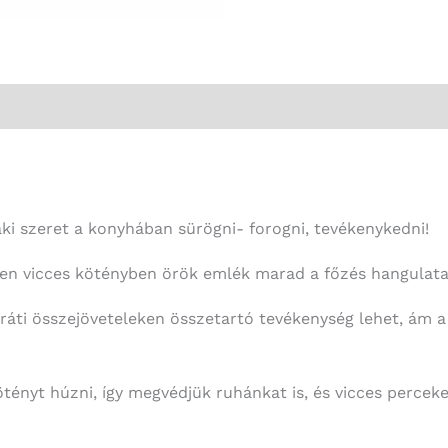
aki szeret a konyhában sürögni- forogni, tevékenykedni!
ilyen vicces kötényben örök emlék marad a főzés hangulata
aráti összejöveteleken összetartó tevékenység lehet, ám
ötényt húzni, így megvédjük ruhánkat is, és vicces percek