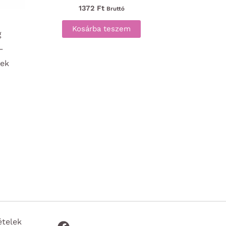
1372
Ft
Bruttó
Kosárba teszem
g
–
nek
ételek