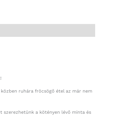
!
 a közben ruhára fröcsögő étel az már nem
et szerezhetünk a kötényen lévő minta és