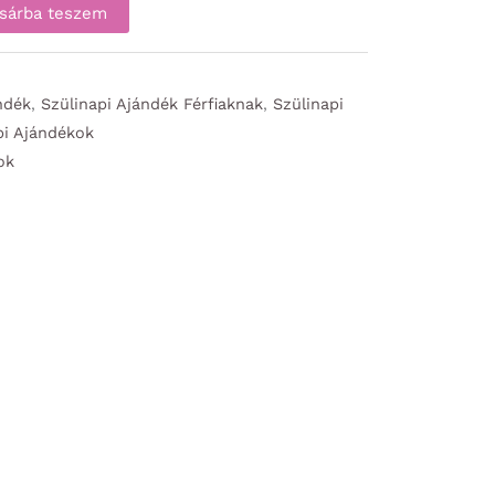
sárba teszem
ndék
,
Szülinapi Ajándék Férfiaknak
,
Szülinapi
pi Ajándékok
ok