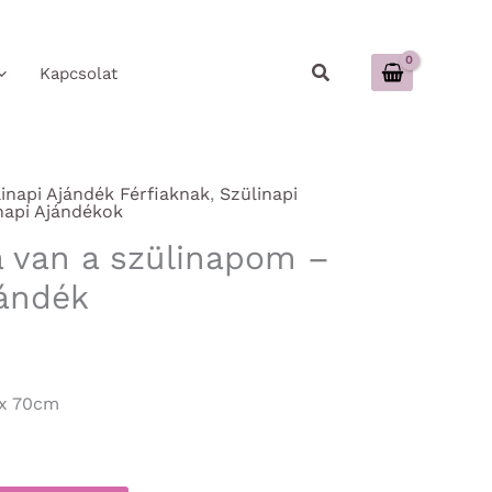
Keresés
Kapcsolat
inapi Ajándék Férfiaknak
,
Szülinapi
napi Ajándékok
 van a szülinapom –
jándék
 x 70cm