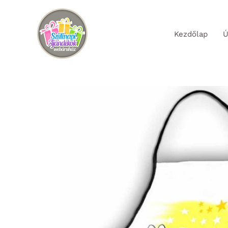
Skip
to
Kezdőlap
Ú
content