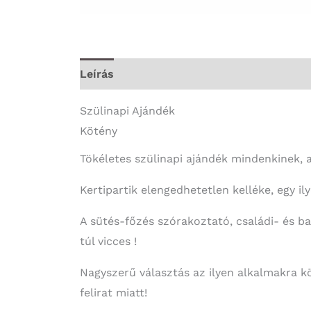
Leírás
További információk
Szülinapi Ajándék
Kötény
Tökéletes szülinapi ajándék mindenkinek, 
Kertipartik elengedhetetlen kelléke, egy 
A sütés-főzés szórakoztató, családi- és b
túl vicces !
Nagyszerű választás az ilyen alkalmakra k
felirat miatt!