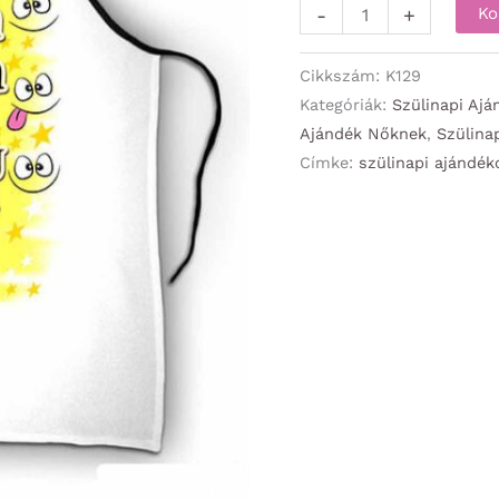
Kötény
-
+
Ko
-
Ma
Cikkszám:
K129
van
Kategóriák:
Szülinapi Ajá
Ajándék Nőknek
,
Szülina
a
Címke:
szülinapi ajándék
szülinapom
-
Szülinapi
Ajándék
mennyiség