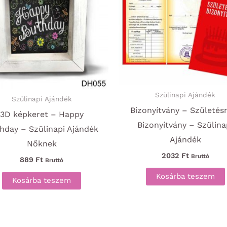
Szülinapi Ajándék
Szülinapi Ajándék
Bizonyítvány – Születés
3D képkeret – Happy
Bizonyítvány – Szülina
thday – Szülinapi Ajándék
Ajándék
Nőknek
2032
Ft
Bruttó
889
Ft
Bruttó
Kosárba teszem
Kosárba teszem