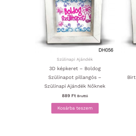
Szülinapi Ajándék
3D képkeret – Boldog
Szülinapot pillangós –
Bir
Szülinapi Ajándék Nőknek
889
Ft
Bruttó
Kosárba teszem