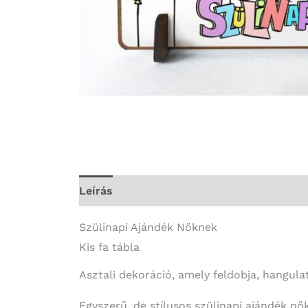
Leírás
További információk
Szülinapi Ajándék Nőknek
Kis fa tábla
Asztali dekoráció, amely feldobja, hangula
Egyszerű, de stílusos szülinapi ajándék nő