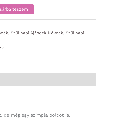
sárba teszem
ndék
,
Szülinapi Ajándék Nőknek
,
Szülinapi
ok
t, de még egy szimpla polcot is.