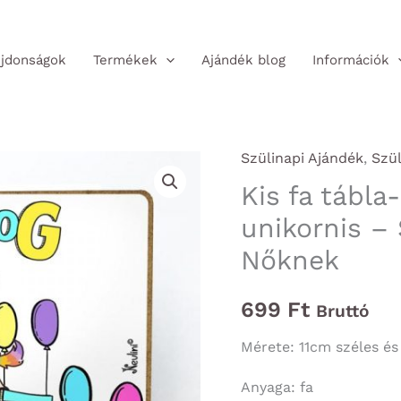
jdonságok
Termékek
Ajándék blog
Információk
Szülinapi Ajándék
,
Szü
Kis fa tábla
unikornis –
Nőknek
699
Ft
Bruttó
Mérete: 11cm széles é
Anyaga: fa