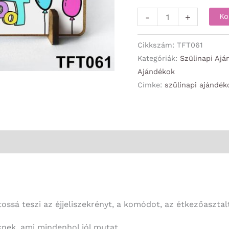
Kis
-
+
Ko
fa
tábla-
Cikkszám:
TFT061
Boldog
Kategóriák:
Szülinapi Ajá
Ajándékok
Szülinapot
Címke:
szülinapi ajándék
unikornis
-
Szülinapi
Ajándék
Nőknek
mennyiség
tossá teszi az éjjeliszekrényt, a komódot, az étkezőasztal
knek, ami mindenhol jól mutat.