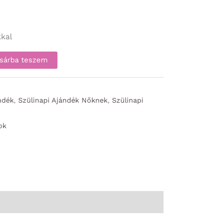
kal
sárba teszem
ndék
,
Szülinapi Ajándék Nőknek
,
Szülinapi
ok