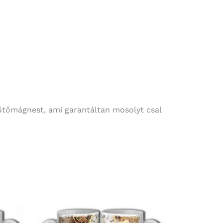
űtőmágnest, ami garantáltan mosolyt csal