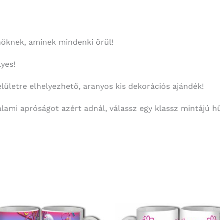
 nőknek, aminek mindenki örül!
yes!
lületre elhelyezhető, aranyos kis dekorációs ajándék!
ami apróságot azért adnál, válassz egy klassz mintájú h