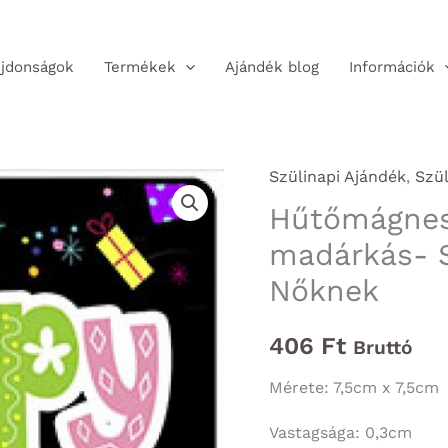
jdonságok
Termékek
Ajándék blog
Információk
Szülinapi Ajándék
,
Szü
Hűtőmágnes
madárkás- S
Nőknek
406
Ft
Bruttó
Mérete: 7,5cm x 7,5cm
Vastagsága: 0,3cm