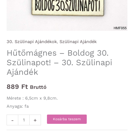
30. Szülinapi Ajándékok
,
Szülinapi Ajándék
Hűtőmágnes – Boldog 30.
Szülinapot! – 30. Szülinapi
Ajándék
889
Ft
Bruttó
Mérete : 6,5cm x 9,8cm.
Anyaga: fa
Hűtőmágnes
-
+
Kosárba teszem
-