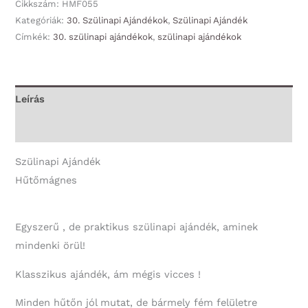
Boldog
Cikkszám:
HMF055
30.
Kategóriák:
30. Szülinapi Ajándékok
,
Szülinapi Ajándék
Címkék:
30. szülinapi ajándékok
,
szülinapi ajándékok
Szülinapot!
-
30.
Szülinapi
Leírás
Ajándék
További információk
mennyiség
Szülinapi Ajándék
Hűtőmágnes
Egyszerű , de praktikus szülinapi ajándék, aminek
mindenki örül!
Klasszikus ajándék, ám mégis vicces !
Minden hűtőn jól mutat, de bármely fém felületre