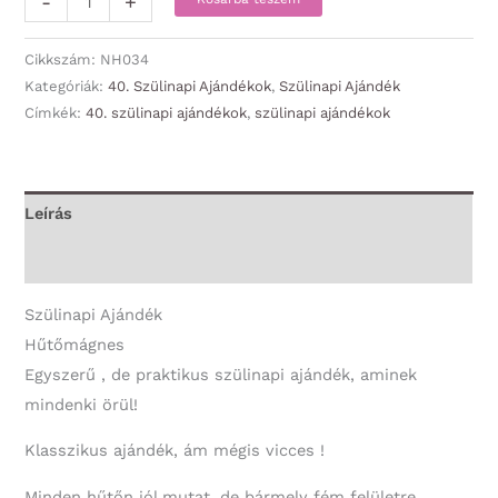
-
+
-
40.
Cikkszám:
NH034
Boldog
Kategóriák:
40. Szülinapi Ajándékok
,
Szülinapi Ajándék
Címkék:
40. szülinapi ajándékok
,
szülinapi ajándékok
Szülinapot!
-
40.
Szülinapi
Leírás
Ajándék
További információk
mennyiség
Szülinapi Ajándék
Hűtőmágnes
Egyszerű , de praktikus szülinapi ajándék, aminek
mindenki örül!
Klasszikus ajándék, ám mégis vicces !
Minden hűtőn jól mutat, de bármely fém felületre