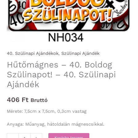
40. Szülinapi Ajándékok
,
Szülinapi Ajándék
Hűtőmágnes – 40. Boldog
Szülinapot! – 40. Szülinapi
Ajándék
406
Ft
Bruttó
Mérete: 7,5cm x 7,5cm, 0,3cm vastag
Anyaga: Műanyag, hátoldalán mágnescsíkkal.
Hűtőmágnes
Kosárba teszem