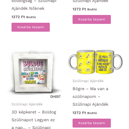
boldogság – Szülinapi
Szülinapi Ajándék
Ajándék Nőknek
1372
Ft
Bruttó
1372
Ft
Bruttó
Kosárba teszem
Kosárba teszem
Szülinapi Ajándék
Bögre – Ma van a
szülinapom –
Szülinapi Ajándék
Szülinapi Ajándék
3D képkeret – Boldog
1372
Ft
Bruttó
Szülinapot Legyen ez
Kosárba teszem
a nap… – Szülinapi