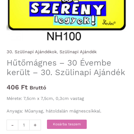
30. Szülinapi Ajándékok
,
Szülinapi Ajándék
Hűtőmágnes – 30 Évembe
került – 30. Szülinapi Ajándék
406
Ft
Bruttó
Mérete: 7,5cm x 7,5cm, 0,3cm vastag
Anyaga: Műanyag, hátoldalán mágnescsíkkal.
Hűtőmágnes
-
+
Kosárba teszem
-