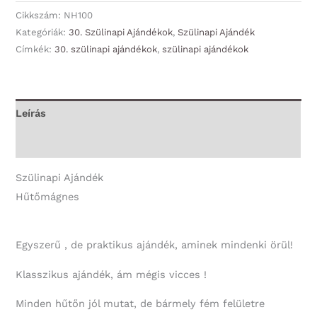
30
Cikkszám:
NH100
Évembe
Kategóriák:
30. Szülinapi Ajándékok
,
Szülinapi Ajándék
Címkék:
30. szülinapi ajándékok
,
szülinapi ajándékok
került
-
30.
Szülinapi
Leírás
Ajándék
További információk
mennyiség
Szülinapi Ajándék
Hűtőmágnes
Egyszerű , de praktikus ajándék, aminek mindenki örül!
Klasszikus ajándék, ám mégis vicces !
Minden hűtőn jól mutat, de bármely fém felületre