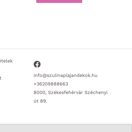
ételek
info@szulinapiajandekok.hu
t
+36209888663
8000, Székesfehérvár Széchenyi
út 89.