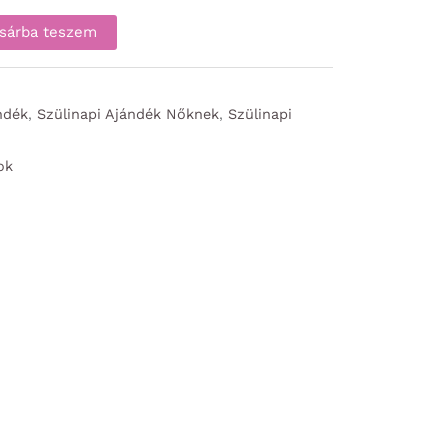
sárba teszem
ndék
,
Szülinapi Ajándék Nőknek
,
Szülinapi
ok