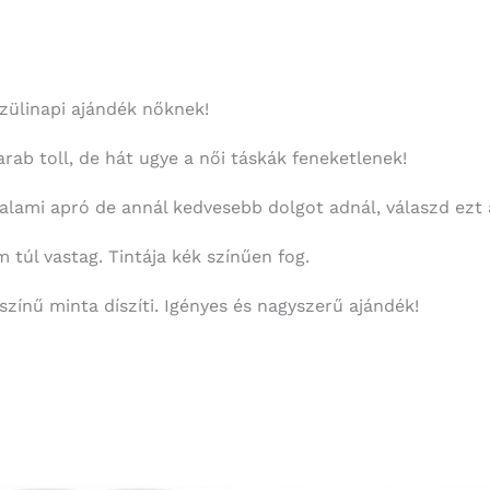
szülinapi ajándék nőknek!
ab toll, de hát ugye a női táskák feneketlenek!
lami apró de annál kedvesebb dolgot adnál, válaszd ezt a 
túl vastag. Tintája kék színűen fog.
zínű minta díszíti. Igényes és nagyszerű ajándék!