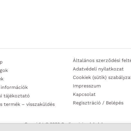
Általános szerződési felt
p
Adatvédeli nyilatkozat
gok
Cookiek (sütik) szabályza
ek
Impresszum
 információk
Kapcsolat
si tájékoztató
Regisztráció / Belépés
s termék – visszaküldés
Copyright © 2026 Szulinapiajandekok.hu