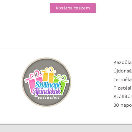
Kosárba teszem
Kezdőla
Újdonsá
Termék
Fizetési
Szállítá
30 napo