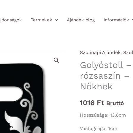
jdonságok
Termékek
Ajándék blog
Információk
Szülinapi Ajándék
,
Szü
Golyóstoll 
rózsaszín –
Nőknek
1016
Ft
Bruttó
Hosszúsága: 13,6cm
Vastagsága: 1cm