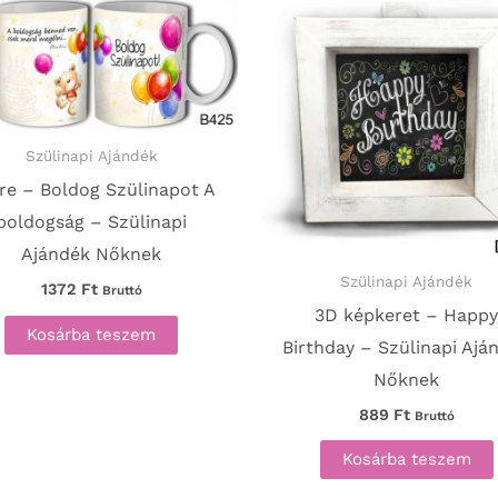
Szülinapi Ajándék
re – Boldog Szülinapot A
boldogság – Szülinapi
Ajándék Nőknek
Szülinapi Ajándék
1372
Ft
Bruttó
3D képkeret – Happ
Kosárba teszem
Birthday – Szülinapi Ajá
Nőknek
889
Ft
Bruttó
Kosárba teszem