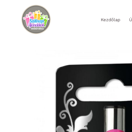
Skip
to
Kezdőlap
Ú
content