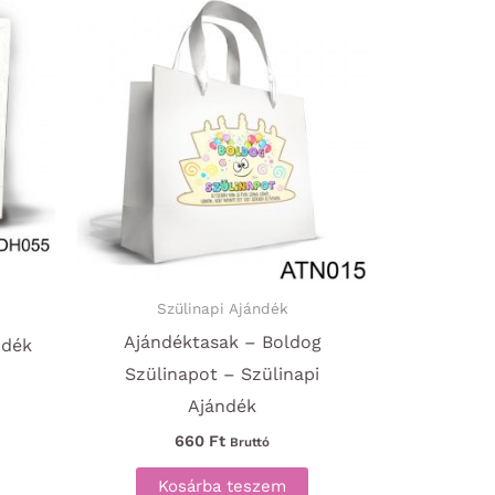
Szülinapi Ajándék
y
Ajándéktasak – Boldog
ndék
Szülinapot – Szülinapi
Ajándék
660
Ft
Bruttó
Kosárba teszem