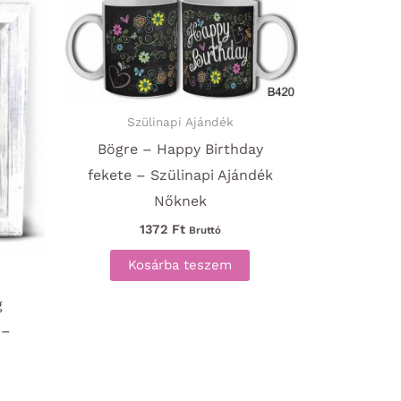
Szülinapi Ajándék
Bögre – Happy Birthday
fekete – Szülinapi Ajándék
Nőknek
1372
Ft
Bruttó
Kosárba teszem
g
 –