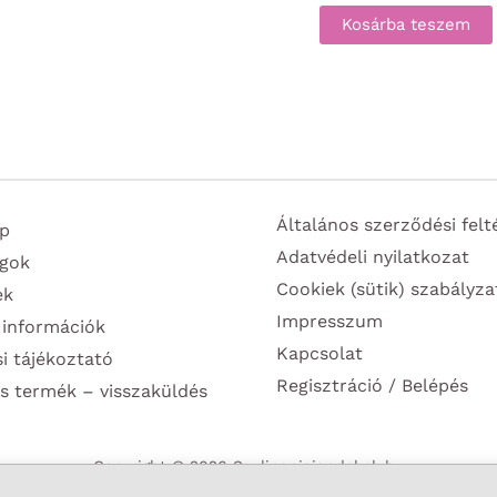
Kosárba teszem
Általános szerződési felt
p
Adatvédeli nyilatkozat
gok
Cookiek (sütik) szabályza
ek
Impresszum
 információk
Kapcsolat
si tájékoztató
Regisztráció / Belépés
s termék – visszaküldés
Copyright © 2026 Szulinapiajandekok.hu