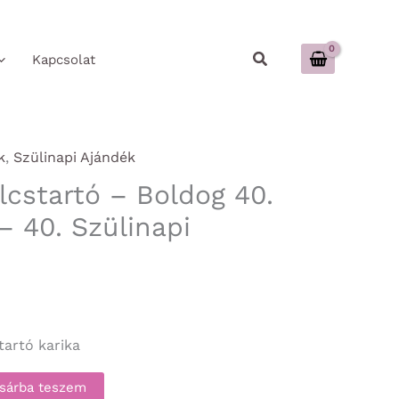
Keresés
Kapcsolat
k
,
Szülinapi Ajándék
lcstartó – Boldog 40.
– 40. Szülinapi
tartó karika
sárba teszem