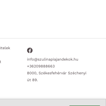
ételek
info@szulinapiajandekok.hu
t
+36209888663
8000, Székesfehérvár Széchenyi
út 89.