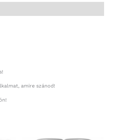
s!
alkalmat, amire szánod!
ón!