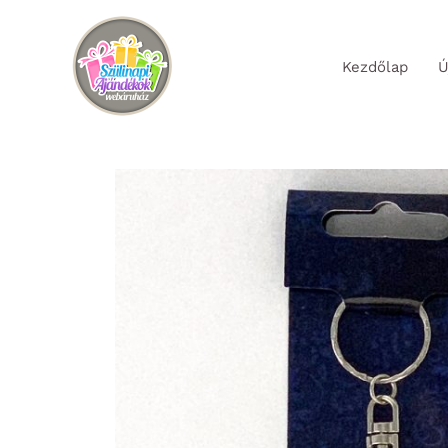
Skip
to
Kezdőlap
Ú
content