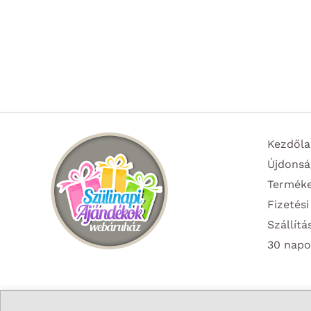
Kezdőla
Újdonsá
Termék
Fizetési
Szállítá
30 napo