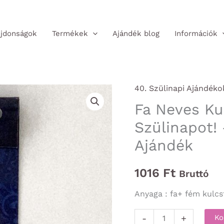
jdonságok
Termékek
Ajándék blog
Információk
40. Szülinapi Ajándéko
Fa Neves Ku
Szülinapot! 
Ajándék
1016
Ft
Bruttó
Anyaga : fa+ fém kulcs
Fa
-
+
Ko