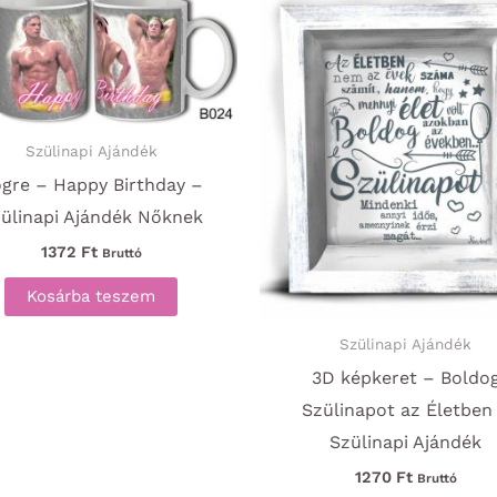
Szülinapi Ajándék
gre – Happy Birthday –
ülinapi Ajándék Nőknek
1372
Ft
Bruttó
Kosárba teszem
Szülinapi Ajándék
3D képkeret – Boldo
Szülinapot az Életben
Szülinapi Ajándék
1270
Ft
Bruttó