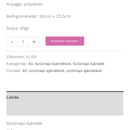
Anyaga: polyester
Befogóméretei: 26cm x 32,5cm
Súlya: 65gr
Előke
-
+
Kosárba teszem
-
Ma
Cikkszám:
EL120
van
Kategóriák:
40. Szülinapi Ajándékok
,
Szülinapi Ajándék
Címkék:
40. szülinapi ajándékok
,
szülinapi ajándékok
a
40.
Szülinapom
-
Leírás
40.
További információk
Szülinapi
Ajándék
Szülinapi Ajándék
mennyiség