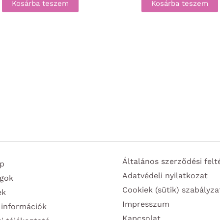
Kosárba teszem
Kosárba teszem
Általános szerződési felt
p
Adatvédeli nyilatkozat
gok
Cookiek (sütik) szabályza
ek
Impresszum
 információk
Kapcsolat