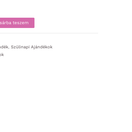
sárba teszem
ndék
,
Szülinapi Ajándékok
ok