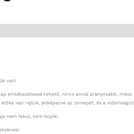
ük van!
nap emlékezetessé tehető, nincs annál aranyosabb, mikor a
előke van rajtuk, jelképezve az ünnepet, és a vidámságot
ája nem fakul, nem kopik!
ekeknek!