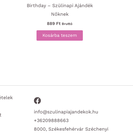
Birthday – Szülinapi Ajándék
Nőknek
889
Ft
Bruttó
Kosárba teszem
ételek
info@szulinapiajandekok.hu
t
+36209888663
8000, Székesfehérvár Széchenyi