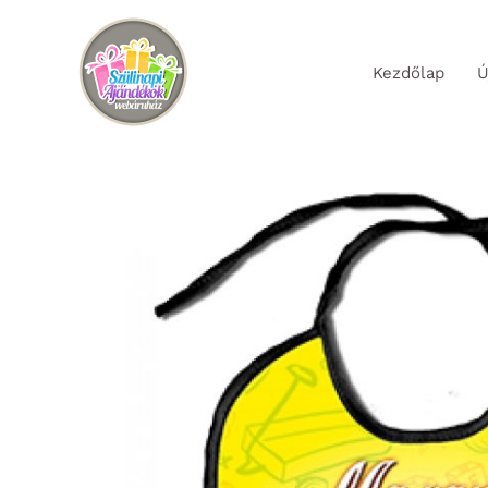
Skip
to
Kezdőlap
Ú
content