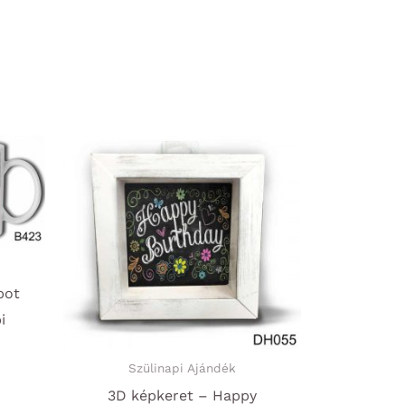
pot
i
Szülinapi Ajándék
3D képkeret – Happy