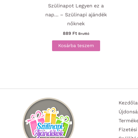
Szülinapot Legyen ez a
nap… – Szülinapi ajándék
nőknek
889
Ft
Bruttó
Kosárba teszem
Kezdőla
Újdonsá
Termék
Fizetési