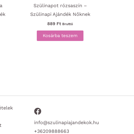
 a
Szülinapot rózsaszín –
dék
Szülinapi Ajándék Nőknek
889
Ft
Bruttó
Kosárba teszem
ételek
info@szulinapiajandekok.hu
t
+36209888663