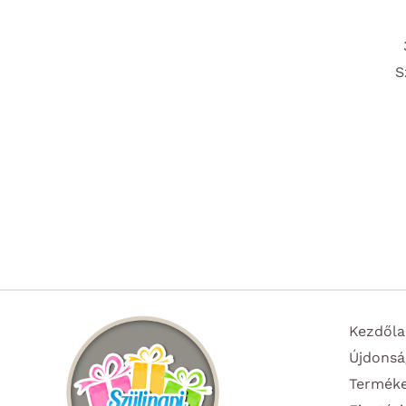
S
Kezdőla
Újdonsá
Termék