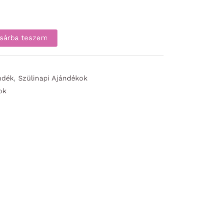
sárba teszem
ndék
,
Szülinapi Ajándékok
ok