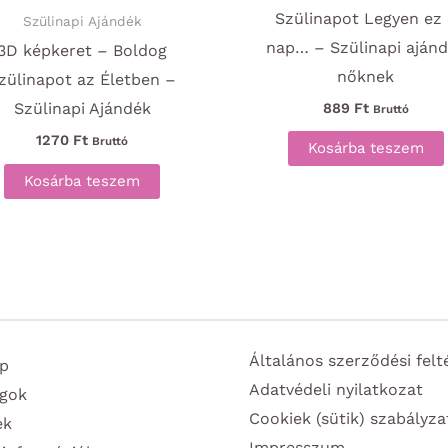
Szülinapot Legyen ez
Szülinapi Ajándék
nap… – Szülinapi aján
3D képkeret – Boldog
nőknek
zülinapot az Életben –
Szülinapi Ajándék
889
Ft
Bruttó
1270
Ft
Bruttó
Kosárba teszem
Kosárba teszem
Általános szerződési felt
p
Adatvédeli nyilatkozat
gok
Cookiek (sütik) szabályza
ek
Impresszum