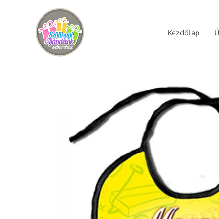
Skip
to
Kezdőlap
Ú
content