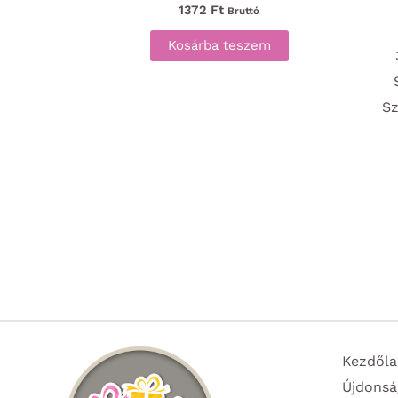
1372
Ft
Bruttó
Kosárba teszem
Sz
Kezdőla
Újdonsá