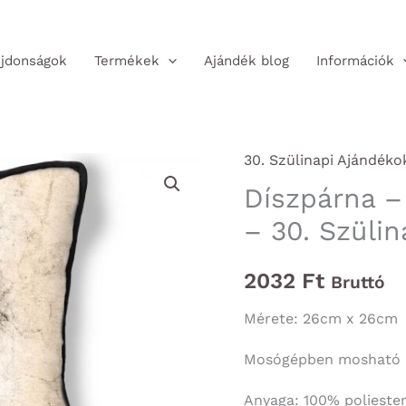
jdonságok
Termékek
Ajándék blog
Információk
30. Szülinapi Ajándéko
Díszpárna –
– 30. Szülin
2032
Ft
Bruttó
Mérete: 26cm x 26cm
Mosógépben mosható
Anyaga: 100% polieste