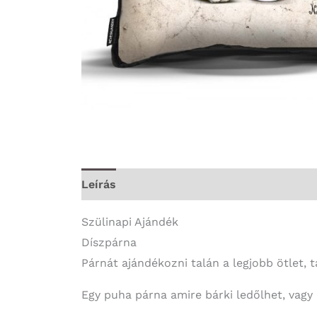
Leírás
További információk
Szülinapi Ajándék
Díszpárna
Párnát ajándékozni talán a legjobb ötlet, t
Egy puha párna amire bárki ledőlhet, vagy á