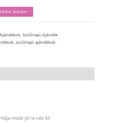
sárba teszem
 Ajándékok
,
Szülinapi Ajándék
ándékok
,
szülinapi ajándékok
ája miatt jól is néz ki!