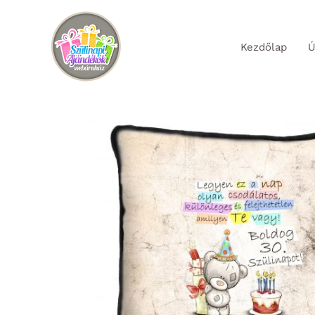
Skip
to
Kezdőlap
Ú
content