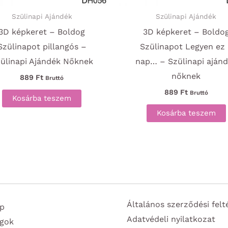
Szülinapi Ajándék
Szülinapi Ajándék
3D képkeret – Boldog
3D képkeret – Boldo
Szülinapot pillangós –
Szülinapot Legyen ez
ülinapi Ajándék Nőknek
nap… – Szülinapi aján
nőknek
889
Ft
Bruttó
889
Ft
Bruttó
Kosárba teszem
Kosárba teszem
Általános szerződési felt
p
Adatvédeli nyilatkozat
gok