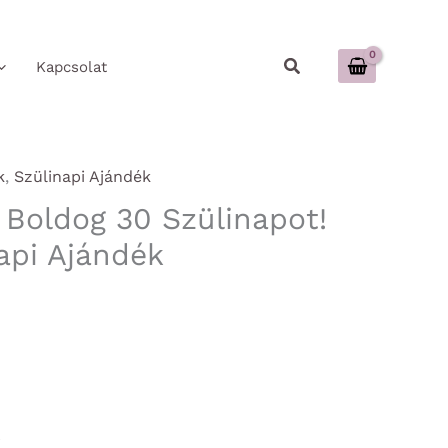
Keresés
Kapcsolat
k
,
Szülinapi Ajándék
 Boldog 30 Szülinapot!
api Ajándék
r