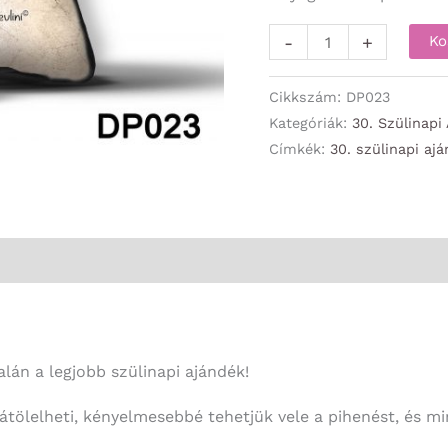
Díszpárna
-
+
Ko
-
Boldog
Cikkszám:
DP023
30
Kategóriák:
30. Szülinapi
Címkék:
30. szülinapi aj
Szülinapot!
-
30.
Szülinapi
Ajándék
mennyiség
alán a legjobb szülinapi ajándék!
tölelheti, kényelmesebbé tehetjük vele a pihenést, és mint