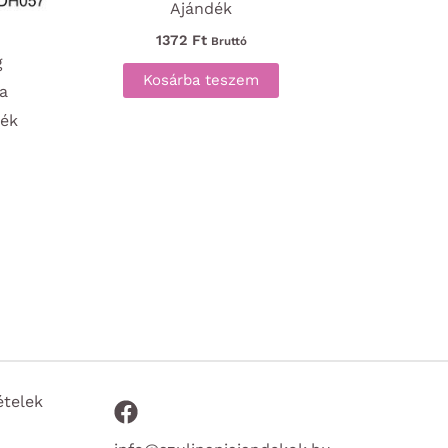
Ajándék
1372
Ft
Bruttó
g
Kosárba teszem
 a
dék
ételek