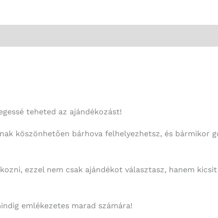
legessé teheted az ajándékozást!
agnak köszönhetően bárhova felhelyezhetsz, és bármikor g
ékozni, ezzel nem csak ajándékot választasz, hanem kics
 mindig emlékezetes marad számára!