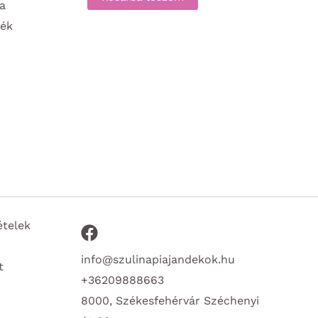
 a
dék
ételek
info@szulinapiajandekok.hu
t
+36209888663
8000, Székesfehérvár Széchenyi