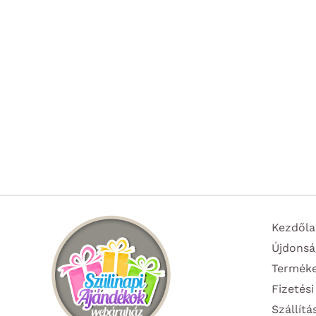
Kezdőla
Újdonsá
Termék
Fizetési
Szállítá