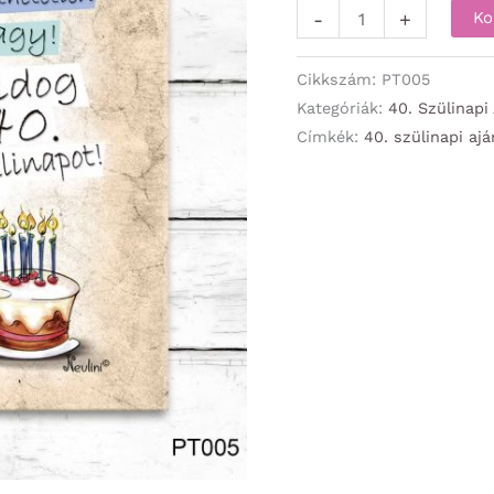
Dekor
-
+
Ko
Falikép
-
Cikkszám:
PT005
Boldog
Kategóriák:
40. Szülinapi
Címkék:
40. szülinapi aj
40.
Szülinapot!
-
40.
Szülinapi
Ajándék
mennyiség