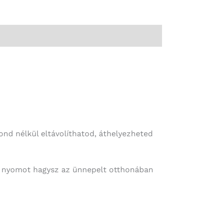
ond nélkül eltávolíthatod, áthelyezheted
it nyomot hagysz az ünnepelt otthonában