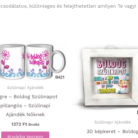
 csodálatos, különleges és felejthetetlen amilyen Te vagy!
Szülinapi Ajándék
gre – Boldog Szülinapot
pillangós – Szülinapi
Ajándék Nőknek
Szülinapi Ajándék
1372
Ft
Bruttó
3D képkeret – Boldo
Kosárba teszem