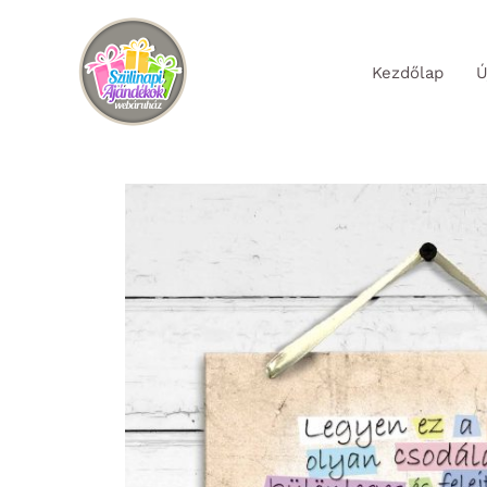
Skip
to
Kezdőlap
Ú
content