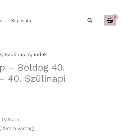
Keresés
Kapcsolat
k
,
Szülinapi Ajándék
ép – Boldog 40.
– 40. Szülinapi
x 0,25cm
 (25mm vastag)