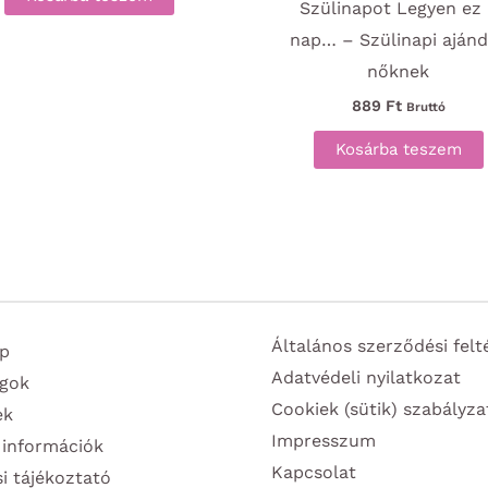
Szülinapot Legyen ez
nap… – Szülinapi aján
nőknek
889
Ft
Bruttó
Kosárba teszem
Általános szerződési felt
p
Adatvédeli nyilatkozat
gok
Cookiek (sütik) szabályza
ek
Impresszum
 információk
Kapcsolat
si tájékoztató