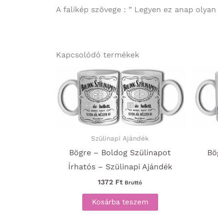
A falikép szövege : ” Legyen ez anap olyan
Kapcsolódó termékek
Szülinapi Ajándék
Bögre – Boldog Szülinapot
Bö
Írhatós – Szülinapi Ajándék
1372
Ft
Bruttó
Kosárba teszem