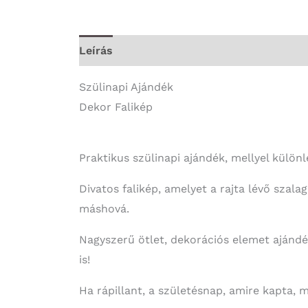
Leírás
További információk
Szülinapi Ajándék
Dekor Falikép
Praktikus szülinapi ajándék, mellyel külön
Divatos falikép, amelyet a rajta lévő szal
máshová.
Nagyszerű ötlet, dekorációs elemet ajánd
is!
Ha rápillant, a születésnap, amire kapta,