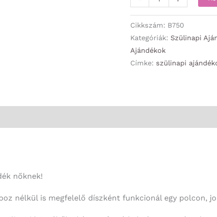
-
Boldog
Cikkszám:
B750
Szülinapot
Kategóriák:
Szülinapi Ajá
Ajándékok
-
Címke:
szülinapi ajándék
Szülinapi
Ajándék
Nőknek
mennyiség
dék nőknek!
oz nélkül is megfelelő díszként funkcionál egy polcon, j