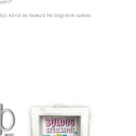
apén?
Nézz körül és fedezd fel bögréink széles