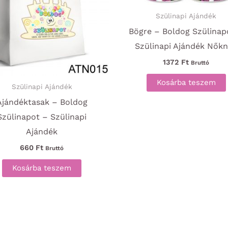
Szülinapi Ajándék
Bögre – Boldog Szülinap
Szülinapi Ajándék Nők
1372
Ft
Bruttó
Kosárba teszem
Szülinapi Ajándék
Ajándéktasak – Boldog
Szülinapot – Szülinapi
Ajándék
660
Ft
Bruttó
Kosárba teszem