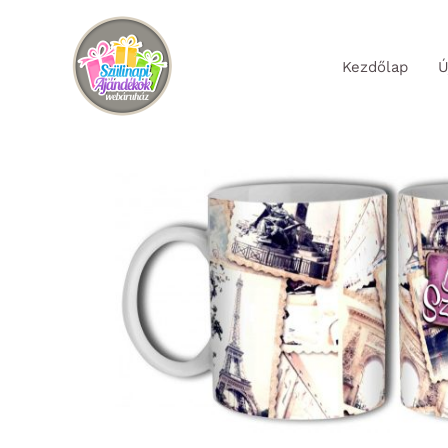
Skip
to
Kezdőlap
Ú
content