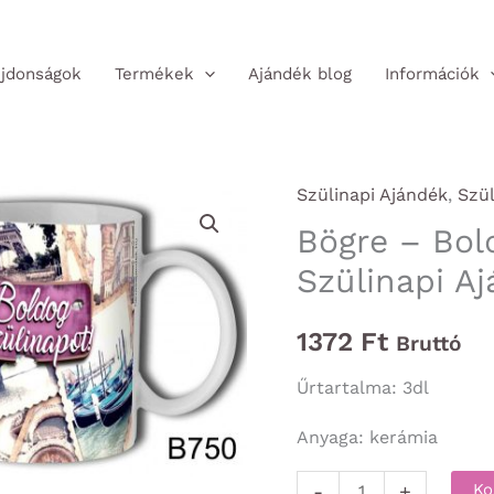
jdonságok
Termékek
Ajándék blog
Információk
Szülinapi Ajándék
,
Szü
Bögre – Bol
Szülinapi A
1372
Ft
Bruttó
Űrtartalma: 3dl
Anyaga: kerámia
Bögre
-
+
Ko