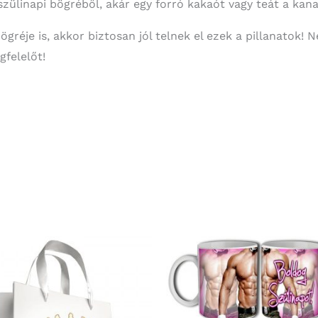
szülinapi bögréből, akár egy forró kakaót vagy teát a kan
ögréje is, akkor biztosan jól telnek el ezek a pillanatok! 
gfelelőt!