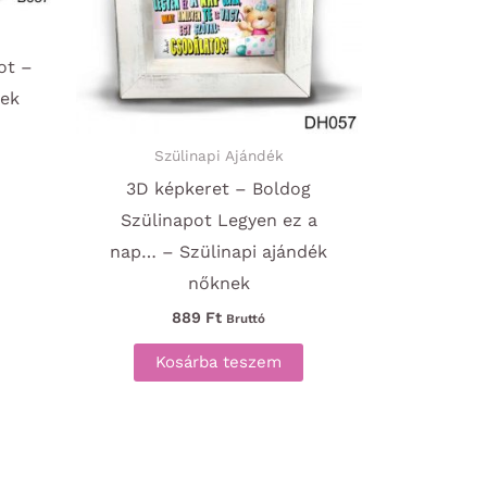
ot –
nek
Szülinapi Ajándék
3D képkeret – Boldog
Szülinapot Legyen ez a
nap… – Szülinapi ajándék
nőknek
889
Ft
Bruttó
Kosárba teszem