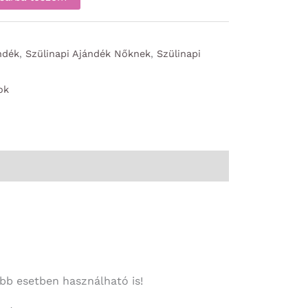
ndék
,
Szülinapi Ajándék Nőknek
,
Szülinapi
ok
obb esetben használható is!