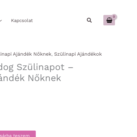
Keresés
Kapcsolat
linapi Ajándék Nőknek
,
Szülinapi Ajándékok
dog Szülinapot –
jándék Nőknek
sárba teszem