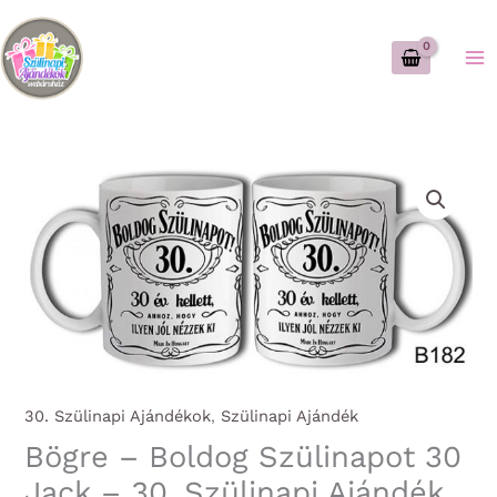
Skip
to
content
30. Szülinapi Ajándékok
,
Szülinapi Ajándék
Bögre – Boldog Szülinapot 30
Jack – 30. Szülinapi Ajándék