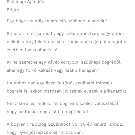
Szülinapi Ajándék
Bögre
Egy bögre mindig megfelelő szülinapi ajándék !
Stílusos mintája miatt, egy szép dobozban, vagy doboz
nélkül is megfelelő díszként funkcionál egy polcon, jobb
esetben használható is!
Ki ne szeretne egy kávét kortyolni szülinapi bögréből,
akár egy forró kakaót vagy teát a kanapén?
Ha ehhez van egy ilyen feltűnő, szülinapi mintájú
bögréje is, akkor biztosan jól telnek el ezek a pillanatok!
Nézz körül és fedezd fel bögréink széles választékát,
hogy biztosan megtaláld a megfelelőt!
A bögrén : ”Boldog Szülinapot 30! 30 év kellett, ahhoz,
hogy ilyen jól nézzek ki! minta van.