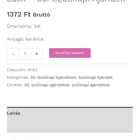
1372
Ft
Bruttó
Űrtartalma: 3dl
Anyaga: kerámia
Bögre
-
+
Kosárba teszem
-
Boldog
Cikkszám:
B182
Szülinapot
Kategóriák:
30. Szülinapi Ajándékok
,
Szülinapi Ajándék
Címkék:
30. szülinapi ajándékok
,
szülinapi ajándékok
30
Jack
-
30.
Leírás
Szülinapi
További információk
Ajándék
mennyiség