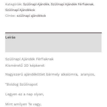
Boldog
Kategóriák:
Szülinapi Ajándék
,
Szülinapi Ajándék Férfiaknak
,
Szülinapi Ajándékok
Szülinapot
Címke:
szülinapi ajándékok
csodálatos
-
Szülinapi
Ajándék
Leírás
Férfiaknak
További információk
mennyiség
Szülinapi Ajándék Férfiaknak
Kisméretű 3D képkeret
Nagyszerű ajándékötlet bármely alkalomra, aranyos,
“Boldog Szülinapot
Legyen ez a nap olyan,
Mint amilyen Te vagy,