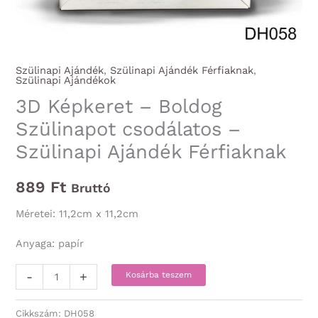
Szülinapi Ajándék
,
Szülinapi Ajándék Férfiaknak
,
Szülinapi Ajándékok
3D Képkeret – Boldog
Szülinapot csodálatos –
Szülinapi Ajándék Férfiaknak
889
Ft
Bruttó
Méretei: 11,2cm x 11,2cm
Anyaga: papír
3D
-
+
Kosárba teszem
Képkeret
-
Cikkszám:
DH058