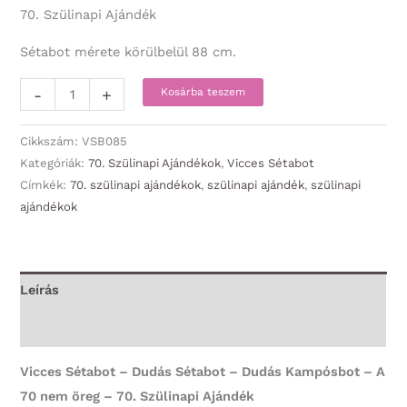
70. Szülinapi Ajándék
Sétabot mérete körülbelül 88 cm.
Vicces
-
+
Kosárba teszem
Sétabot
-
Cikkszám:
VSB085
Dudás
Kategóriák:
70. Szülinapi Ajándékok
,
Vicces Sétabot
Címkék:
70. szülinapi ajándékok
,
szülinapi ajándék
,
szülinapi
Sétabot
ajándékok
-
Dudás
Kampósbot
-
Leírás
A
További információk
70
nem
Vicces Sétabot – Dudás Sétabot – Dudás Kampósbot – A
öreg
70 nem öreg – 70. Szülinapi Ajándék