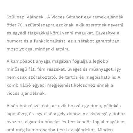
-
70.
Szülinapi
Szülinapi Ajándék . A Vicces Sétabot egy remek ajándék
Ajándék
ötlet 70. születésnapra azoknak, akik szeretnek nevetni
mennyiség
és egyedi tárgyakkal körül venni magukat. Egyesítve a
humort és a funkcionalitást, ez a sétabot garantáltan
mosolyt csal mindenki arcára.
A kampósbot anyaga magában foglalja a legjobb
minőségű fát, fém részeket, üveget és műanyagot, így
nem csak szórakoztató, de tartós és megbízható is. A
kombináció egyedi megjelenést kölcsönöz ennek a
vicces ajándéknak.
A sétabot részeként tartozik hozzá egy duda, pálinkás
laposüveg és egy elsősegély doboz. Az elsősegély doboz
óvszert, cigaretta hüvelyt és fecskendőt foglal magában,
ami még humorosabbá teszi az ajándékot. Minden