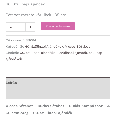
60. Szülinapi Ajándék
Sétabot mérete körülbelül 88 cm.
Vicces
-
+
Kosárba teszem
Sétabot
-
Cikkszám:
VSB084
Dudás
Kategóriák:
60. Szülinapi Ajándékok
,
Vicces Sétabot
Címkék:
60. szülinapi ajándékok
,
szülinapi ajándék
,
szülinapi
Sétabot
ajándékok
-
Dudás
Kampósbot
-
Leírás
A
További információk
60
nem
Vicces Sétabot – Dudás Sétabot – Dudás Kampósbot – A
öreg
60 nem öreg – 60. Szülinapi Ajándék