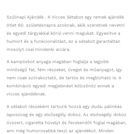
-
60.
Szülinapi
Szülinapi Ajándék . A Vicces Sétabot egy remek ajándék
Ajándék
ötlet 60. születésnapra azoknak, akik szeretnek nevetni
mennyiség
és egyedi tárgyakkal körül venni magukat. Egyesítve a
humort és a funkcionalitást, ez a sétabot garantáltan
mosolyt csal mindenki arcára.
A kampósbot anyaga magában foglalja a legjobb
minőségű fát, fém részeket, üveget és műanyagot, így
nem csak szórakoztató, de tartós és megbízható is. A
kombináció egyedi megjelenést kölcsönöz ennek a
vicces ajándéknak.
A sétabot részeként tartozik hozzá egy duda, pálinkás
laposüveg és egy elsősegély doboz. Az elsősegély doboz
óvszert, cigaretta hüvelyt és fecskendőt foglal magában,
ami még humorosabbá teszi az ajándékot. Minden