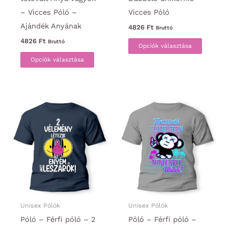
– Vicces Póló –
Vicces Póló
Ajándék Anyának
4826
Ft
Bruttó
Ennek
4826
Ft
Bruttó
Opciók választása
Ennek
a
Opciók választása
a
termék
terméknek
több
több
variáci
variációja
van.
van.
A
A
változa
változatok
a
a
termék
termékoldalon
választ
választhatók
ki
ki
Unisex Pólók
Unisex Pólók
Póló – Férfi póló – 2
Póló – Férfi póló –