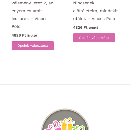
vélemény létezik, az
Nincsenek
enyém és amit
előítéleteim, mindekit
leszarok – Vicces
utálok – Vicces Póló
Póló
4826
Ft
Bruttó
Ennek
4826
Ft
Bruttó
Opciók választása
Ennek
a
Opciók választása
a
termék
terméknek
több
több
variáci
variációja
van.
van.
A
A
változa
változatok
a
a
termék
termékoldalon
választ
választhatók
ki
ki