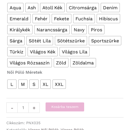
Aqua
Ash
Atoll Kék
Citromsárga
Denim
Emerald
Fehér
Fekete
Fuchsia
Hibiscus
Királykék
Narancssárga
Navy
Piros
Sárga
Sötét Lila
Sötétszürke
Sportszürke
Türkiz
Világos Kék
Világos Lila
Világos Rózsaszín
Zöld
Zöldalma
Női Póló Méretek
L
M
S
XL
XXL
Vicces
-
+
Kosárba teszem
Pólók
-
Cikkszám:
PNX035
Női
Kategóriák:
Vicces Női Pólók
,
Vicces Pólók