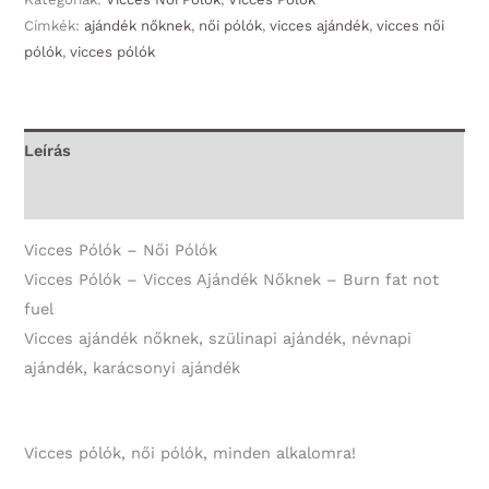
Címkék:
ajándék nőknek
,
női pólók
,
vicces ajándék
,
vicces női
Pólók
pólók
,
vicces pólók
-
Burn
fat
not
Leírás
fuel
További információk
-
Vicces
Vicces Pólók – Női Pólók
Ajándék
Vicces Pólók – Vicces Ajándék Nőknek – Burn fat not
Nőknek
fuel
mennyiség
Vicces ajándék nőknek, szülinapi ajándék, névnapi
ajándék, karácsonyi ajándék
Vicces pólók, női pólók, minden alkalomra!