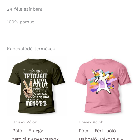
24 féle színben!
100% pamut
Kapcsolódó termékek
Unisex Pólók
Unisex Pólók
Póló – Én egy
Póló – Férfi póló –
tetovált Anya vagyok
Dabbelő unikornis –