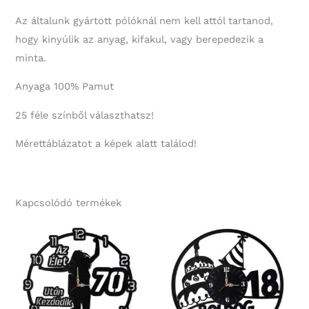
Az általunk gyártott pólóknál nem kell attól tartanod,
hogy kinyúlik az anyag, kifakul, vagy berepedezik a
minta.
Anyaga 100% Pamut
25 féle színből választhatsz!
Mérettáblázatot a képek alatt találod!
Kapcsolódó termékek