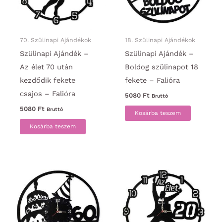
70. Szülinapi Ajándékok
18. Szülinapi Ajándékok
Szülinapi Ajándék –
Szülinapi Ajándék –
Az élet 70 után
Boldog szülinapot 18
kezdődik fekete
fekete – Falióra
csajos – Falióra
5080
Ft
Bruttó
5080
Ft
Bruttó
Kosárba teszem
Kosárba teszem