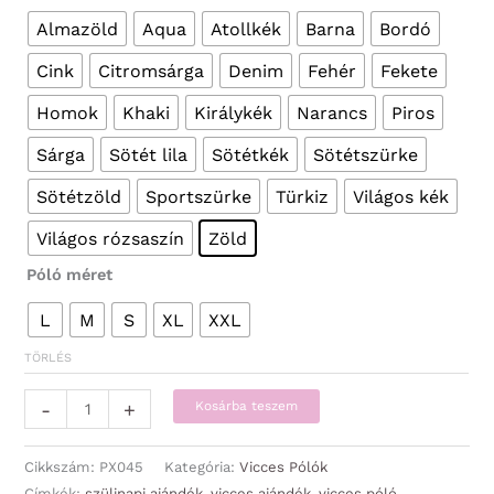
Almazöld
Aqua
Atollkék
Barna
Bordó
Cink
Citromsárga
Denim
Fehér
Fekete
Homok
Khaki
Királykék
Narancs
Piros
Sárga
Sötét lila
Sötétkék
Sötétszürke
Sötétzöld
Sportszürke
Türkiz
Világos kék
Világos rózsaszín
Zöld
Póló méret
L
M
S
XL
XXL
TÖRLÉS
Vicces
-
+
Kosárba teszem
Pólók
-
Cikkszám:
PX045
Kategória:
Vicces Pólók
Férfi
Címkék:
szülinapi ajándék
,
vicces ajándék
,
vicces póló