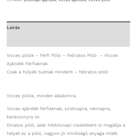
póló
-
Csak
Leírás
a
További információk
hülyék
tudnak
Vicces pólók – Férfi Póló – Feliratos Póló – Vicces
mindent
Ajándék Férfiaknak
-
Csak a hülyék tudnak mindent – feliratos póló
Vicces
Ajándék
Férfiaknak
Vicces pólók, minden alkalomra.
mennyiség
Vicces ajándék férfiaknak, szülinapra, névnapra,
karácsonyra is!
Divatos póló, akár hétköznapi viseletként is megállja a
helyét ez a póló, nagyon jó minőségű anyaga miatt.