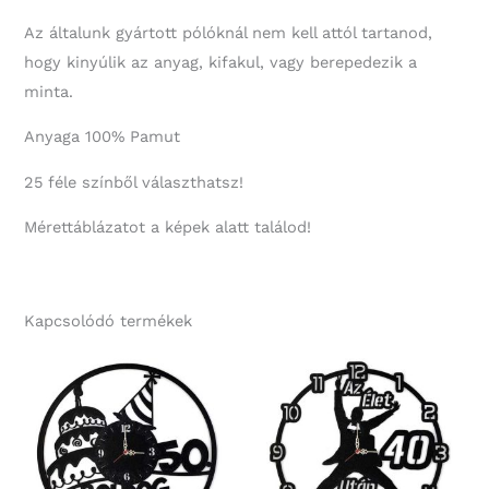
Az általunk gyártott pólóknál nem kell attól tartanod,
hogy kinyúlik az anyag, kifakul, vagy berepedezik a
minta.
Anyaga 100% Pamut
25 féle színből választhatsz!
Mérettáblázatot a képek alatt találod!
Kapcsolódó termékek