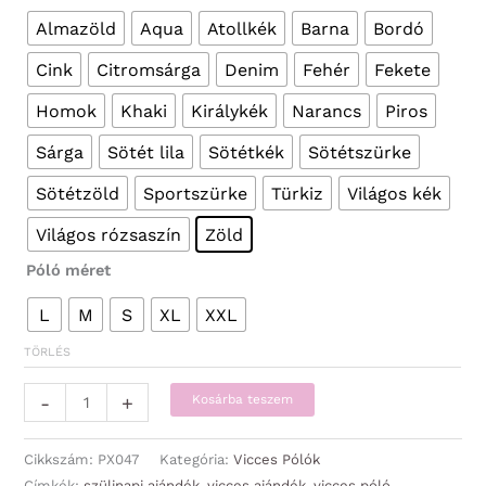
Almazöld
Aqua
Atollkék
Barna
Bordó
Cink
Citromsárga
Denim
Fehér
Fekete
Homok
Khaki
Királykék
Narancs
Piros
Sárga
Sötét lila
Sötétkék
Sötétszürke
Sötétzöld
Sportszürke
Türkiz
Világos kék
Világos rózsaszín
Zöld
Póló méret
L
M
S
XL
XXL
TÖRLÉS
Vicces
-
+
Kosárba teszem
Pólók
-
Cikkszám:
PX047
Kategória:
Vicces Pólók
Férfi
Címkék:
szülinapi ajándék
,
vicces ajándék
,
vicces póló