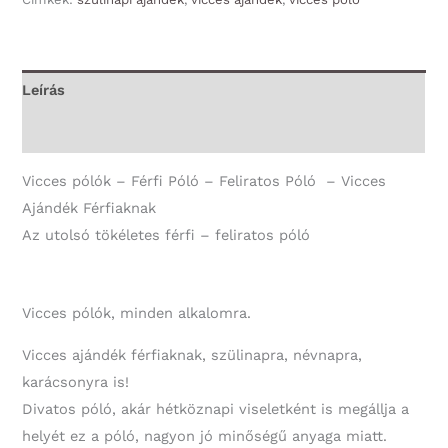
póló
-
Az
Leírás
utolsó
További információk
tökéletes
férfi
Vicces pólók – Férfi Póló – Feliratos Póló – Vicces
-
Ajándék Férfiaknak
Vicces
Az utolsó tökéletes férfi – feliratos póló
Ajándék
Férfiaknak
mennyiség
Vicces pólók, minden alkalomra.
Vicces ajándék férfiaknak, szülinapra, névnapra,
karácsonyra is!
Divatos póló, akár hétköznapi viseletként is megállja a
helyét ez a póló, nagyon jó minőségű anyaga miatt.