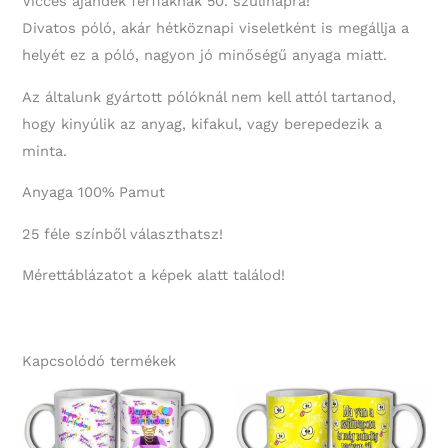
Vicces ajándék férfiaknak 50. szülinapra!
Divatos póló, akár hétköznapi viseletként is megállja a
helyét ez a póló, nagyon jó minőségű anyaga miatt.
Az általunk gyártott pólóknál nem kell attól tartanod,
hogy kinyúlik az anyag, kifakul, vagy berepedezik a
minta.
Anyaga 100% Pamut
25 féle színből választhatsz!
Mérettáblázatot a képek alatt találod!
Kapcsolódó termékek