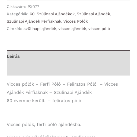
-
Cikkszám:
PX077
Férfi
Kategóriák:
60. Szülinapi Ajándékok
,
Szülinapi Ajándék
,
Szülinapi Ajándék Férfiaknak
,
Vicces Pólók
póló
Címkék:
szülinapi ajándék
,
vicces ajándék
,
vicces póló
-
60
évembe
került
Leírás
-
További információk
Vicces
Ajándék
Vicces pólók – Férfi Póló – Feliratos Póló – Vicces
Férfiaknak
Ajándék Férfiaknak – Szülinapi Ajándék
-
60 évembe került – feliratos póló
Szülinapi
Ajándék
mennyiség
Vicces pólók, férfi póló ajándékba.