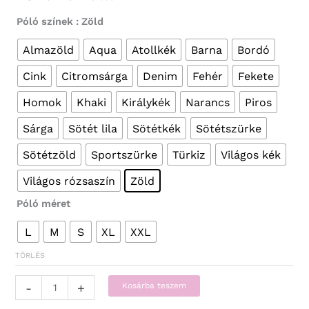
Póló színek
: Zöld
Almazöld
Aqua
Atollkék
Barna
Bordó
Cink
Citromsárga
Denim
Fehér
Fekete
Homok
Khaki
Királykék
Narancs
Piros
Sárga
Sötét lila
Sötétkék
Sötétszürke
Sötétzöld
Sportszürke
Türkiz
Világos kék
Világos rózsaszín
Zöld
Póló méret
L
M
S
XL
XXL
TÖRLÉS
Vicces
-
+
Kosárba teszem
Pólók