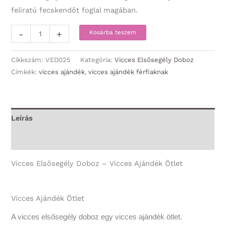
feliratú fecskendőt foglal magában.
Vicces
-
+
Kosárba teszem
Elsősegély
Doboz
Cikkszám:
VED025
Kategória:
Vicces Elsősegély Doboz
-
Címkék:
vicces ajándék
,
vicces ajándék férfiaknak
Vicces
Ajándék
Ötlet
Leírás
mennyiség
További információk
Vicces Elsősegély Doboz – Vicces Ajándék Ötlet
Vicces Ajándék Ötlet
A vicces elsősegély doboz egy vicces ajándék ötlet.