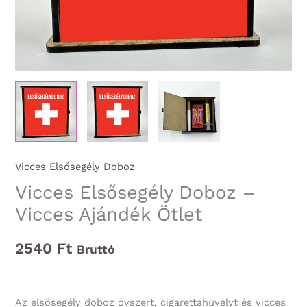
Vicces Elsősegély Doboz
Vicces Elsősegély Doboz –
Vicces Ajándék Ötlet
2540
Ft
Bruttó
Az elsősegély doboz óvszert, cigarettahüvelyt és vicces