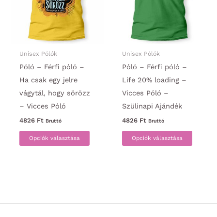
a
változa
termékoldalon
a
választhatók
termék
ki
választ
ki
Unisex Pólók
Unisex Pólók
Póló – Férfi póló –
Póló – Férfi póló –
Ha csak egy jelre
Life 20% loading –
vágytál, hogy sörözz
Vicces Póló –
– Vicces Póló
Szülinapi Ajándék
4826
Ft
4826
Ft
Bruttó
Bruttó
Ennek
Ennek
Opciók választása
Opciók választása
a
a
terméknek
termék
több
több
variációja
variáci
van.
van.
A
A