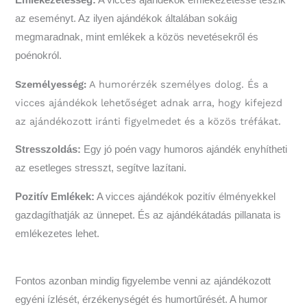
Emlékezetesség:
A vicces ajándékok emlékezetessé teszik
az eseményt. Az ilyen ajándékok általában sokáig
megmaradnak, mint emlékek a közös nevetésekről és
poénokról.
Személyesség:
A humorérzék személyes dolog. És a
vicces ajándékok lehetőséget adnak arra, hogy kifejezd
az ajándékozott iránti figyelmedet és a közös tréfákat.
Stresszoldás:
Egy jó poén vagy humoros ajándék enyhítheti
az esetleges stresszt, segítve lazítani.
Pozitív Emlékek:
A vicces ajándékok pozitív élményekkel
gazdagíthatják az ünnepet. És az ajándékátadás pillanata is
emlékezetes lehet.
Fontos azonban mindig figyelembe venni az ajándékozott
egyéni ízlését, érzékenységét és humortűrését. A humor