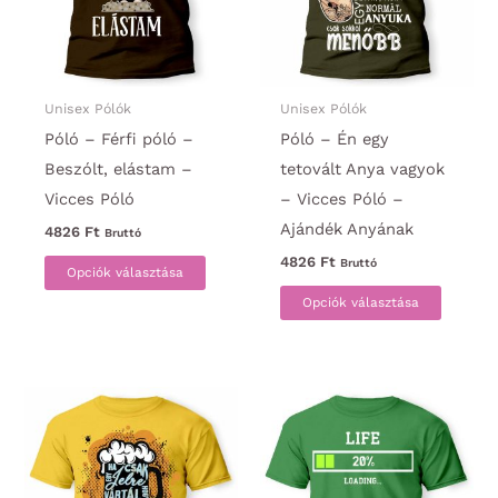
Unisex Pólók
Unisex Pólók
Póló – Férfi póló –
Póló – Én egy
Beszólt, elástam –
tetovált Anya vagyok
Vicces Póló
– Vicces Póló –
Ajándék Anyának
4826
Ft
Bruttó
Ennek
4826
Ft
Bruttó
Opciók választása
a
Ennek
Opciók választása
terméknek
a
több
termék
variációja
több
van.
variáci
A
van.
változatok
A