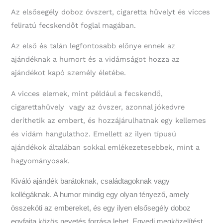
Az elsősegély doboz óvszert, cigaretta hüvelyt és vicces
feliratú fecskendőt foglal magában.
Az első és talán legfontosabb előnye ennek az
ajándéknak a humort és a vidámságot hozza az
ajándékot kapó személy életébe.
A vicces elemek, mint például a fecskendő,
cigarettahüvely vagy az óvszer, azonnal jókedvre
deríthetik az embert, és hozzájárulhatnak egy kellemes
és vidám hangulathoz. Emellett az ilyen típusú
ajándékok általában sokkal emlékezetesebbek, mint a
hagyományosak.
Kiváló ajándék barátoknak, családtagoknak vagy
kollégáknak. A humor mindig egy olyan tényező, amely
összeköti az embereket, és egy ilyen elsősegély doboz
egyfajta közös nevetés forrása lehet. Egyedi megközelítést