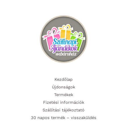
változatok
változa
a
a
termékoldalon
termék
választhatók
választ
ki
ki
Kezdőlap
Újdonságok
Termékek
Fizetési információk
Szállítási tájékoztató
30 napos termék – visszaküldés