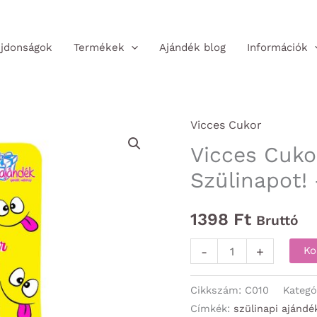
jdonságok
Termékek
Ajándék blog
Információk
Vicces Cukor
Vicces Cuko
Szülinapot!
1398
Ft
Bruttó
Vicces
-
+
Ko
Cukor
-
Cikkszám:
C010
Kategó
Szörnyen
Címkék:
szülinapi ajándé