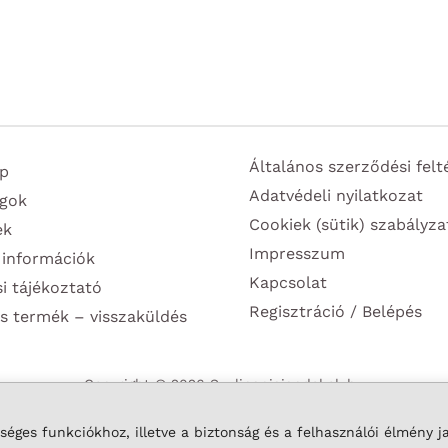
Általános szerződési felt
p
Adatvédeli nyilatkozat
gok
Cookiek (sütik) szabályza
ek
Impresszum
 információk
Kapcsolat
si tájékoztató
Regisztráció / Belépés
s termék – visszaküldés
Copyright © 2026 Szulinapiajandekok.hu
éges funkciókhoz, illetve a biztonság és a felhasználói élmény j