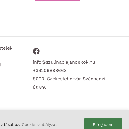
ételek
info@szulinapiajandekok.hu
t
+36209888663
8000, Székesfehérvár Széchenyi
út 89.
avításához.
Cookie szabályzat
Elfogadom