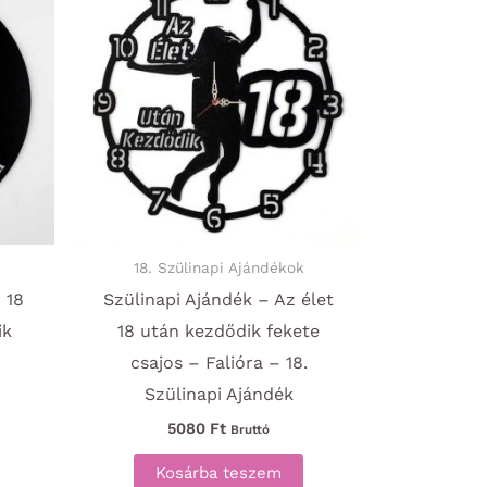
18. Szülinapi Ajándékok
 18
Szülinapi Ajándék – Az élet
ik
18 után kezdődik fekete
csajos – Falióra – 18.
Szülinapi Ajándék
5080
Ft
Bruttó
Kosárba teszem