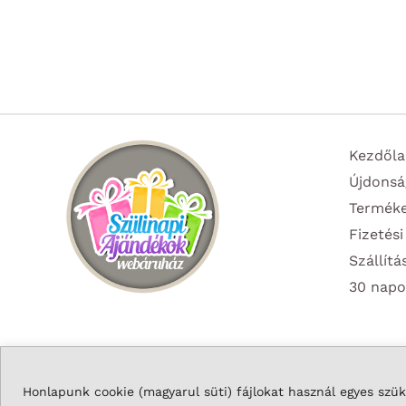
Kezdőla
Újdonsá
Termék
Fizetési
Szállítá
30 napo
Honlapunk cookie (magyarul süti) fájlokat használ egyes szüks