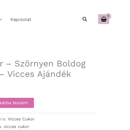
Keresés
Kapcsolat
r – Szörnyen Boldog
 – Vicces Ajándék
sárba teszem
ria:
Vicces Cukor
k
,
vicces cukor