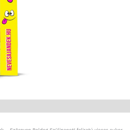
Boldog
Szülinapot!
-
Vicces
Ajándék
mennyiség
ek – Szörnyen Boldog Szülinapot! feliratú vicces cukor