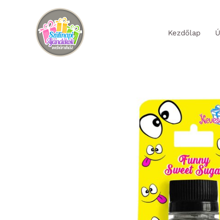
Skip
to
Kezdőlap
Ú
content