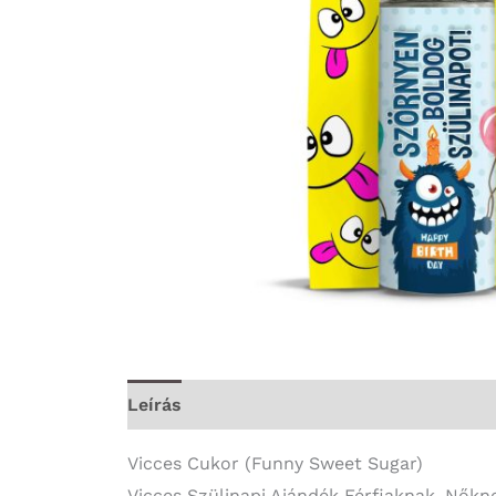
Leírás
További információk
Vicces Cukor (Funny Sweet Sugar)
Vicces Szülinapi Ajándék Férfiaknak, Nőkn