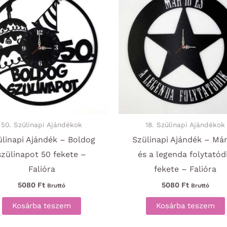
50. Szülinapi Ajándékok
18. Szülinapi Ajándékok
ülinapi Ajándék – Boldog
Szülinapi Ajándék – Már
szülinapot 50 fekete –
és a legenda folytatód
Falióra
fekete – Falióra
5080
Ft
5080
Ft
Bruttó
Bruttó
Kosárba teszem
Kosárba teszem