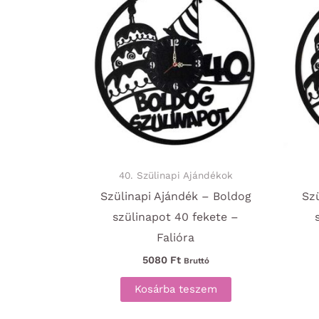
40. Szülinapi Ajándékok
Szülinapi Ajándék – Boldog
Sz
szülinapot 40 fekete –
Falióra
5080
Ft
Bruttó
Kosárba teszem