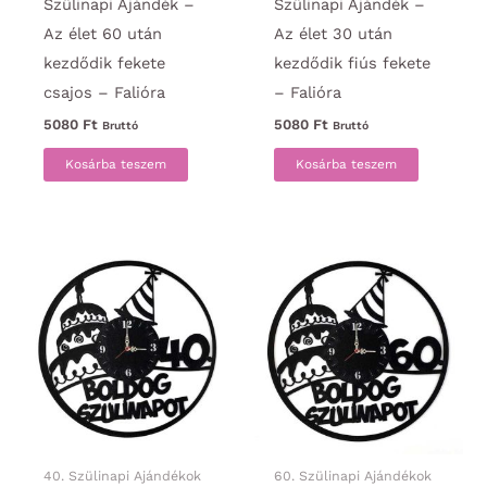
Szülinapi Ajándék –
Szülinapi Ajándék –
Az élet 60 után
Az élet 30 után
kezdődik fekete
kezdődik fiús fekete
csajos – Falióra
– Falióra
5080
Ft
5080
Ft
Bruttó
Bruttó
Kosárba teszem
Kosárba teszem
40. Szülinapi Ajándékok
60. Szülinapi Ajándékok