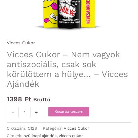
Vicces Cukor
Vicces Cukor – Nem vagyok
antiszociális, csak sok
körülöttem a hülye… – Vicces
Ajándék
1398
Ft
Bruttó
Vicces
-
+
Kosárba teszem
Cukor
-
Cikkszám:
C128
Kategória:
Vicces Cukor
Nem
Címkék:
szülinapi ajándék
,
vicces cukor