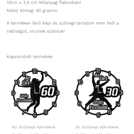
10cm x 3,5 cm Műanyag flakonban!
Nettó tömeg: 50 gramm
A terméken lévő képi és szövegi tartalom nem fedi a
valóságot, viccnek szántuk!
Kapcsolódó termékek
60. Szülinapi Ajándékok
30. Szülinapi Ajándékok