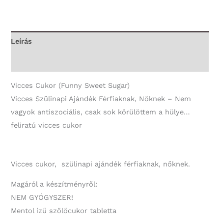
vagyok
antiszociális,
csak
Leírás
sok
További információk
körülöttem
a
Vicces Cukor (Funny Sweet Sugar)
hülye...
Vicces Szülinapi Ajándék Férfiaknak, Nőknek – Nem
-
vagyok antiszociális, csak sok körülöttem a hülye…
Vicces
feliratú vicces cukor
Ajándék
mennyiség
Vicces cukor, szülinapi ajándék férfiaknak, nőknek.
Magáról a készítményről:
NEM GYÓGYSZER!
Mentol ízű szőlőcukor tabletta