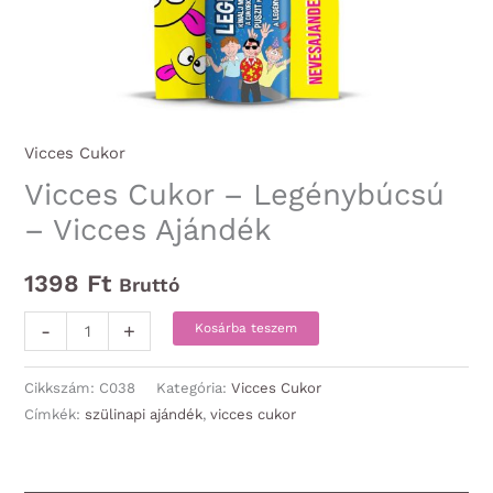
Vicces Cukor
Vicces Cukor – Legénybúcsú
– Vicces Ajándék
1398
Ft
Bruttó
Vicces
-
+
Kosárba teszem
Cukor
-
Cikkszám:
C038
Kategória:
Vicces Cukor
Legénybúcsú
Címkék:
szülinapi ajándék
,
vicces cukor
-
Vicces