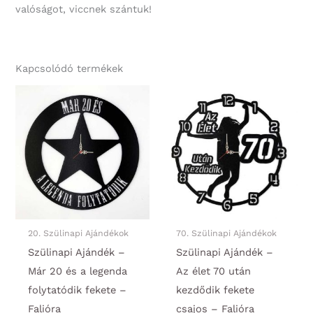
valóságot, viccnek szántuk!
Kapcsolódó termékek
20. Szülinapi Ajándékok
70. Szülinapi Ajándékok
Szülinapi Ajándék –
Szülinapi Ajándék –
Már 20 és a legenda
Az élet 70 után
folytatódik fekete –
kezdődik fekete
Falióra
csajos – Falióra