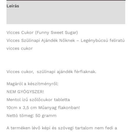
Ajándék
Leírás
mennyiség
További információk
Vicces Cukor (Funny Sweet Sugar)
Vicces Szülinapi Ajándék Nőknek – Legénybúcsú feliratú
vicces cukor
Vicces cukor, szülinapi ajándék férfiaknak.
Magáról a készítményről:
NEM GYÓGYSZER!
Mentol ízű szőlőcukor tabletta
10cm x 3,5 cm Műanyag flakonban!
Nettó tömeg: 50 gramm
A terméken lévő képi és szövegi tartalom nem fedi a