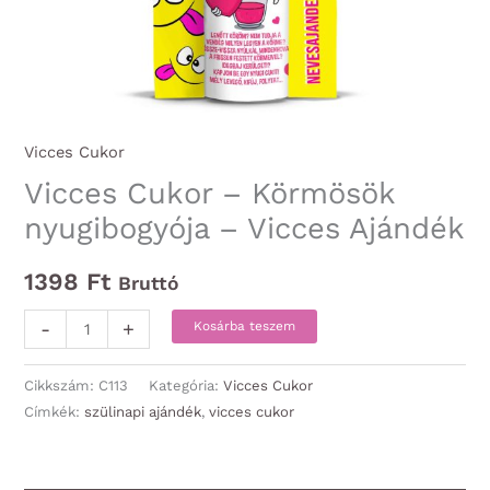
Vicces Cukor
Vicces Cukor – Körmösök
nyugibogyója – Vicces Ajándék
1398
Ft
Bruttó
Vicces
-
+
Kosárba teszem
Cukor
-
Cikkszám:
C113
Kategória:
Vicces Cukor
Körmösök
Címkék:
szülinapi ajándék
,
vicces cukor
nyugibogyója
-