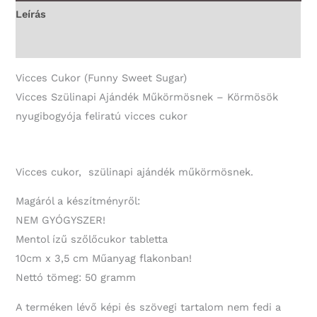
Vicces
Leírás
Ajándék
További információk
mennyiség
Vicces Cukor (Funny Sweet Sugar)
Vicces Szülinapi Ajándék Műkörmösnek – Körmösök
nyugibogyója feliratú vicces cukor
Vicces cukor, szülinapi ajándék műkörmösnek.
Magáról a készítményről:
NEM GYÓGYSZER!
Mentol ízű szőlőcukor tabletta
10cm x 3,5 cm Műanyag flakonban!
Nettó tömeg: 50 gramm
A terméken lévő képi és szövegi tartalom nem fedi a