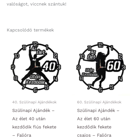
valóságot, viccnek szántuk!
Kapcsolódó termékek
40. Szülinapi Ajándékok
60. Szülinapi Ajándékok
Szülinapi Ajándék –
Szülinapi Ajándék –
Az élet 40 után
Az élet 60 után
kezdődik fiús fekete
kezdődik fekete
– Falióra
csajos – Falióra