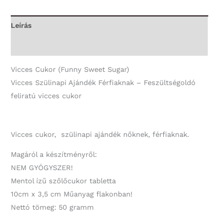
Vicces
Ajándék
Leírás
mennyiség
További információk
Vicces Cukor (Funny Sweet Sugar)
Vicces Szülinapi Ajándék Férfiaknak – Feszültségoldó
feliratú vicces cukor
Vicces cukor, szülinapi ajándék nőknek, férfiaknak.
Magáról a készítményről:
NEM GYÓGYSZER!
Mentol ízű szőlőcukor tabletta
10cm x 3,5 cm Műanyag flakonban!
Nettó tömeg: 50 gramm