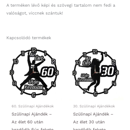
A terméken lévő képi és szövegi tartalom nem fedi a
valóságot, viccnek szántuk!
Kapcsolódó termékek
60. Szülinapi Ajándékok
30. Szülinapi Ajándékok
Szülinapi Ajándék –
Szülinapi Ajándék –
Az élet 60 után
Az élet 30 után
kezdődik fiús fekete
kezdődik fekete