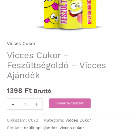
Vicces Cukor
Vicces Cukor –
Feszültségoldó – Vicces
Ajándék
1398
Ft
Bruttó
Vicces
-
+
Kosárba teszem
Cukor
-
Cikkszám:
C072
Kategória:
Vicces Cukor
Feszültségoldó
Címkék:
szülinapi ajándék
,
vicces cukor
-