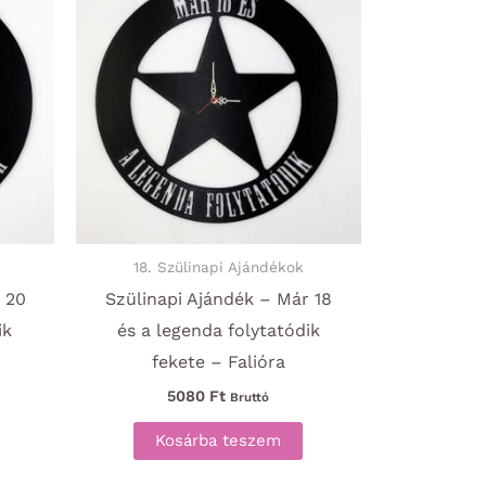
18. Szülinapi Ajándékok
 20
Szülinapi Ajándék – Már 18
ik
és a legenda folytatódik
fekete – Falióra
5080
Ft
Bruttó
Kosárba teszem