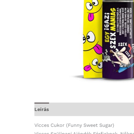
Leírás
További információk
Vicces Cukor (Funny Sweet Sugar)
Vicces Szülinapi Ajándék Férfiaknak, Nőkne