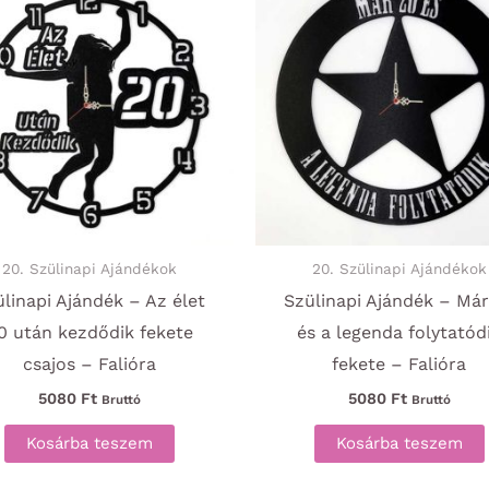
20. Szülinapi Ajándékok
20. Szülinapi Ajándékok
linapi Ajándék – Az élet
Szülinapi Ajándék – Már
0 után kezdődik fekete
és a legenda folytatód
csajos – Falióra
fekete – Falióra
5080
Ft
5080
Ft
Bruttó
Bruttó
Kosárba teszem
Kosárba teszem