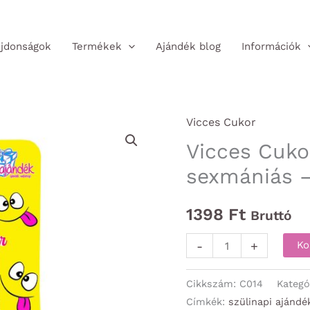
jdonságok
Termékek
Ajándék blog
Információk
Vicces Cukor
Vicces Cukor
sexmániás –
1398
Ft
Bruttó
Vicces
-
+
Ko
Cukor
-
Cikkszám:
C014
Kategó
Egy
Címkék:
szülinapi ajándé