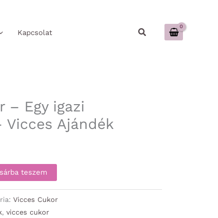
Keresés
Kapcsolat
 – Egy igazi
 Vicces Ajándék
sárba teszem
ria:
Vicces Cukor
k
,
vicces cukor