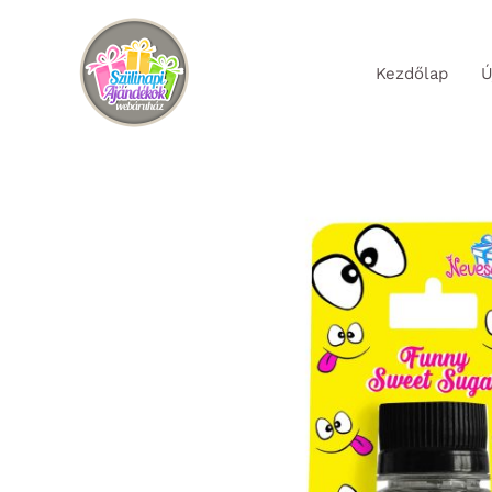
Skip
to
Kezdőlap
Ú
content