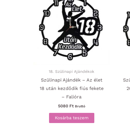
18. Szülinapi Ajándékok
Szülinapi Ajándék – Az élet
Szü
18 után kezdődik fiús fekete
2
– Falióra
5080
Ft
Bruttó
Kosárba teszem