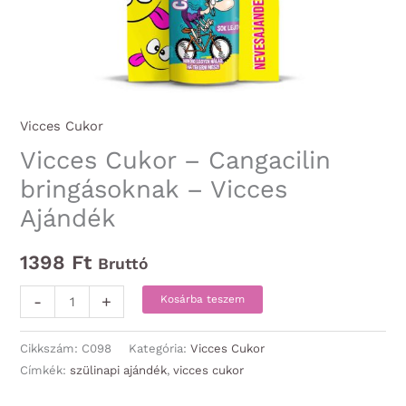
Vicces Cukor
Vicces Cukor – Cangacilin
bringásoknak – Vicces
Ajándék
1398
Ft
Bruttó
Vicces
-
+
Kosárba teszem
Cukor
-
Cikkszám:
C098
Kategória:
Vicces Cukor
Cangacilin
Címkék:
szülinapi ajándék
,
vicces cukor
bringásoknak