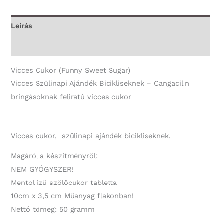
-
Vicces
Leírás
Ajándék
További információk
mennyiség
Vicces Cukor (Funny Sweet Sugar)
Vicces Szülinapi Ajándék Bicikliseknek – Cangacilin
bringásoknak feliratú vicces cukor
Vicces cukor, szülinapi ajándék bicikliseknek.
Magáról a készítményről:
NEM GYÓGYSZER!
Mentol ízű szőlőcukor tabletta
10cm x 3,5 cm Műanyag flakonban!
Nettó tömeg: 50 gramm