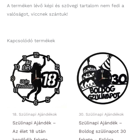
A terméken lévő képi és szövegi tartalom nem fedi a
valóságot, viccnek szántuk!
Kapcsolódó termékek
18. Szülinapi Ajándékok
30. Szülinapi Ajándékok
Szülinapi Ajándék –
Szülinapi Ajándék –
Az élet 18 után
Boldog szülinapot 30
kezdődik fekete
fekete – Falióra