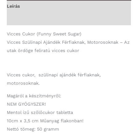
-
Leírás
Vicces
További információk
Ajándék
mennyiség
Vicces Cukor (Funny Sweet Sugar)
Vicces Szülinapi Ajándék Férfiaknak, Motorosoknak – Az
utak ördöge feliratú vicces cukor
Vicces cukor, szülinapi ajándék férfiaknak,
motorosoknak.
Magáról a készítményről:
NEM GYÓGYSZER!
Mentol ízű szőlőcukor tabletta
10cm x 3,5 cm Műanyag flakonban!
Nettó tömeg: 50 gramm