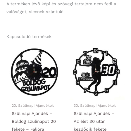
A terméken lévő képi és szövegi tartalom nem fedi a
valóságot, viccnek szántuk!
Kapcsolódó termékek
20. Szülinapi Ajándékok
30. Szülinapi Ajándékok
Szülinapi Ajándék –
Szülinapi Ajándék –
Boldog szülinapot 20
Az élet 30 után
fekete – Falióra
kezdődik fekete