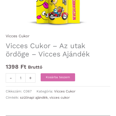
Vicces Cukor
Vicces Cukor – Az utak
ördöge – Vicces Ajándék
1398
Ft
Bruttó
Vicces
-
+
Kosárba teszem
Cukor
-
Cikkszám:
C067
Kategória:
Vicces Cukor
Az
Címkék:
szülinapi ajándék
,
vicces cukor
utak
ördöge