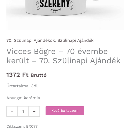
70. Szülinapi Ajándékok
,
Szülinapi Ajándék
Vicces Bögre – 70 évembe
került – 70. Szülinapi Ajándék
1372
Ft
Bruttó
Űrtartalma: 3dl
Anyaga: kerámia
Vicces
-
+
Kosárba teszem
Bögre
-
Cikkszám:
BX077