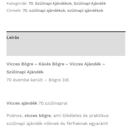
70
Kategóriák:
70. Szülinapi Ajándékok
,
Szülinapi Ajándék
Címkék:
70. szülinapi ajándékok
,
szülinapi ajándékok
évembe
került
-
70.
Leírás
Szülinapi
További információk
Ajándék
mennyiség
Vicces Bögre – Kávés Bögre – Vicces Ajándék –
Szülinapi Ajándék
70 évembe került – Bögre 3dl
Vicces ajándék
70.szülinapra!
Poénos,
vicces
bögre
, ami tökéletes és praktikus
szülinapi ajándék nőknek és férfiaknak egyaránt!