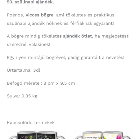
50. szülinapi ajándék.
Poénos,
vicces
bögre
, ami tökéletes és praktikus
szülinapi ajándék nőknek és férfiaknak egyaránt!
A bögre mindig tökélete
s ajándék ötlet
, ha meglepetést
szereznél valakinek!
Egy ilyen mintájú bögrével, pedig garantált a nevetés!
Űrtartalma: 3dl
Befogó méretei: 8 cm x 9,5 cm
Súlya: 0.35 kg
Kapcsolódó termékek