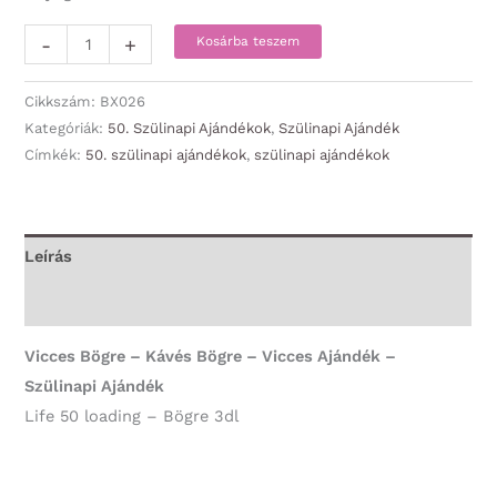
Vicces
-
+
Kosárba teszem
Bögre
-
Cikkszám:
BX026
Life
Kategóriák:
50. Szülinapi Ajándékok
,
Szülinapi Ajándék
Címkék:
50. szülinapi ajándékok
,
szülinapi ajándékok
50
loading
-
50.
Leírás
Szülinapi
További információk
Ajándék
mennyiség
Vicces Bögre – Kávés Bögre – Vicces Ajándék –
Szülinapi Ajándék
Life 50 loading – Bögre 3dl