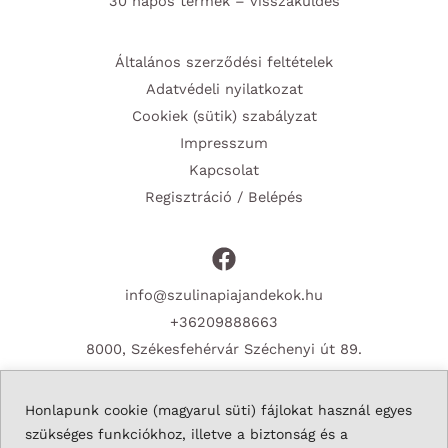
30 napos termék – visszaküldés
Általános szerződési feltételek
Adatvédeli nyilatkozat
Cookiek (sütik) szabályzat
Impresszum
Kapcsolat
Regisztráció / Belépés
info@szulinapiajandekok.hu
+36209888663
8000, Székesfehérvár Széchenyi út 89.
Honlapunk cookie (magyarul süti) fájlokat használ egyes
szükséges funkciókhoz, illetve a biztonság és a