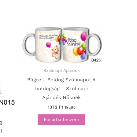
Szülinapi Ajándék
Bögre – Boldog Szülinapot A
boldogság – Szülinapi
Ajándék Nőknek
1372
Ft
Bruttó
Kosárba teszem
g
i