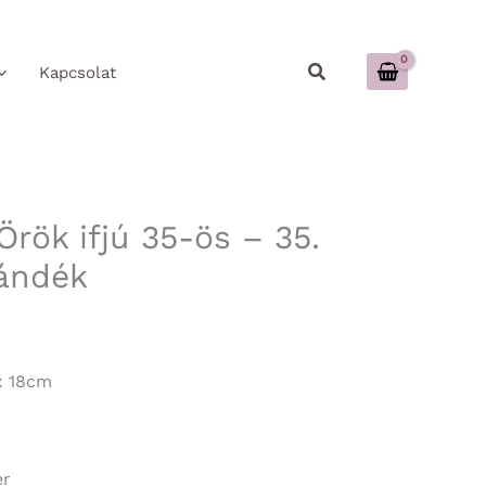
Keresés
Kapcsolat
rök ifjú 35-ös – 35.
jándék
x 18cm
er