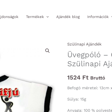
jdonságok
Termékek
Ajándék blog
Információk
Szülinapi Ajándék
Üvegpóló – Ö
Szülinapi A
1524
Ft
Bruttó
Befogó méretei: 13cm 
Súlya: 15g
Anyaga: 100 % polyest