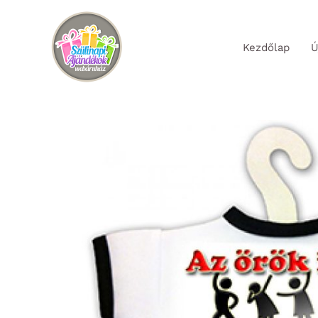
Skip
to
Kezdőlap
Ú
content