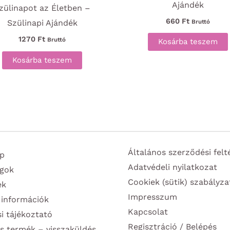
Ajándék
zülinapot az Életben –
660
Ft
Bruttó
Szülinapi Ajándék
1270
Ft
Bruttó
Kosárba teszem
Kosárba teszem
Általános szerződési felt
p
Adatvédeli nyilatkozat
gok
Cookiek (sütik) szabályza
ek
Impresszum
 információk
Kapcsolat
si tájékoztató
Regisztráció / Belépés
s termék – visszaküldés