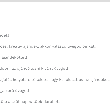
ndék!
ces, kreatív ajándék, akkor válaszd üvegpólóinkat!
 ajándékötlet!
 dobni az ajándékozni kívánt üveget!
olás helyett is tökéletes, egy kis pluszt ad az ajándékoz
egyszerű üveget!
őle a szülinapos több darabot!