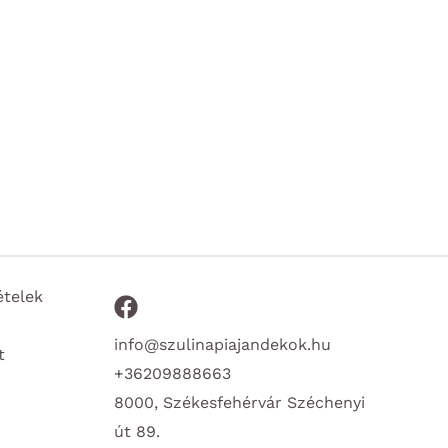
ételek
info@szulinapiajandekok.hu
t
+36209888663
8000, Székesfehérvár Széchenyi
út 89.