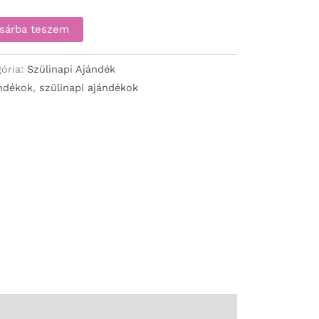
sárba teszem
gória:
Szülinapi Ajándék
ándékok
,
szülinapi ajándékok