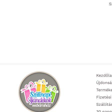
S
Kezdőla
Újdonsá
Termék
Fizetési
Szállítá
30 napo