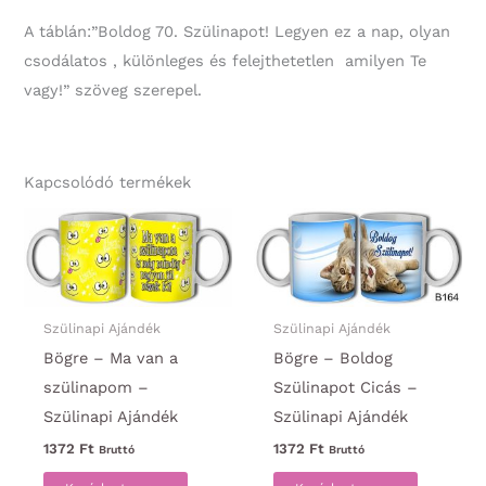
A táblán:”Boldog 70. Szülinapot! Legyen ez a nap, olyan
csodálatos , különleges és felejthetetlen amilyen Te
vagy!” szöveg szerepel.
Kapcsolódó termékek
Szülinapi Ajándék
Szülinapi Ajándék
Bögre – Ma van a
Bögre – Boldog
szülinapom –
Szülinapot Cicás –
Szülinapi Ajándék
Szülinapi Ajándék
1372
Ft
1372
Ft
Bruttó
Bruttó