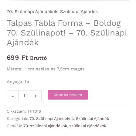
70. Szülinapi Ajándékok
,
Szülinapi Ajándék
Talpas Tábla Forma – Boldog
70. Szülinapot! – 70. Szülinapi
Ajándék
699
Ft
Bruttó
Mérete: 11cm széles és 7,5cm magas
Anyaga: fa
Talpas
-
+
Kosárba teszem
Tábla
Forma
Cikkszám:
TFT016
-
Kategóriák:
70. Szülinapi Ajándékok
,
Szülinapi Ajándék
Címkék:
70. szülinapi ajándékok
,
szülinapi ajándékok
Boldog
70.