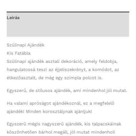
Szülinapot!
-
Leírás
70.
További információk
Szülinapi
Ajándék
Szülinapi Ajándék
mennyiség
Kis Fatábla
Szülinapi ajándék asztali dekoráció, amely feldobja,
hangulatossá teszi az éjjeliszekrényt, a komódot, az
étkezőasztalt, de még egy szimpla polcot is.
Egyszerű, de stílusos ajándék, ami mindenhol jól mutat.
Ha valami apróságot ajándékoznál, ez a megfelelő
ajándék! Minden korosztálynak ajánljuk!
Egyszerű mégis nagyszerű ajándék, kis talpacskáinak
köszönhetően bárhol megáll, jól mutat mindenhol!