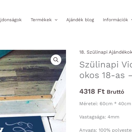
jdonságok
Termékek
Ajándék blog
Információk
18. Szülinapi Ajándéko
Szülinapi Vi
okos 18-as –
4318
Ft
Bruttó
Méretei: 60cm * 40cm
Vastagsága: 4mm
Anyaga: 100% polyester,