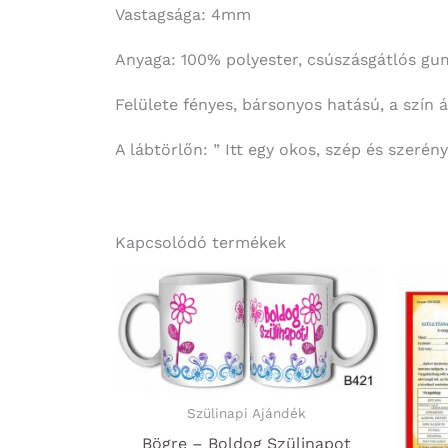
Vastagsága: 4mm
Anyaga: 100% polyester, csúszásgátlós gumi
Felülete fényes, bársonyos hatású, a szín 
A lábtörlőn: ” Itt egy okos, szép és szerény
Kapcsolódó termékek
Szülinapi Ajándék
Bögre – Boldog Szülinapot