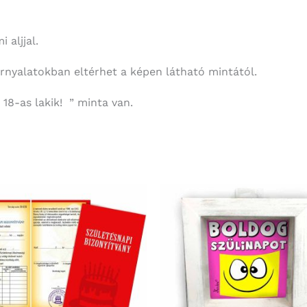
 aljjal.
árnyalatokban eltérhet a képen látható mintától.
 18-as lakik! ” minta van.