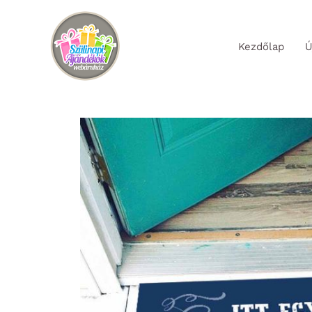
Skip
to
Kezdőlap
Ú
content