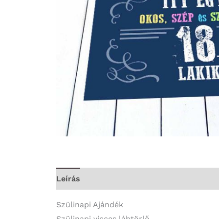
Leírás
További információk
Szülinapi Ajándék
Szülinapi vicces lábtörlő