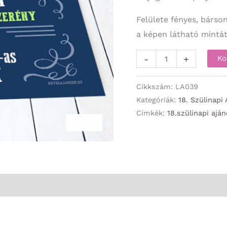
Felülete fényes, bárso
a képen látható mintát
Szülinapi
-
+
Ko
Vicces
Lábtörlő
Cikkszám:
LA039
-
Kategóriák:
18. Szülinapi
Címkék:
18.szülinapi ajá
Itt
egy
okos
18-
as
-
18.
Szülinapi