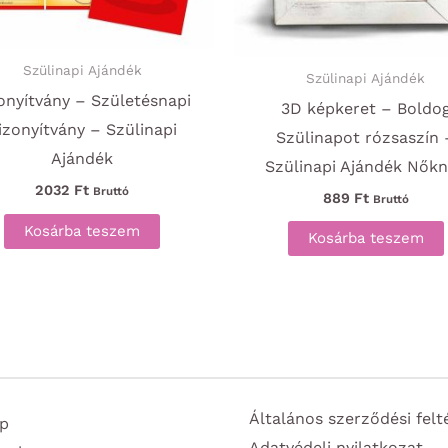
Szülinapi Ajándék
Szülinapi Ajándék
onyítvány – Születésnapi
3D képkeret – Boldo
izonyítvány – Szülinapi
Szülinapot rózsaszín 
Ajándék
Szülinapi Ajándék Nők
2032
Ft
Bruttó
889
Ft
Bruttó
Kosárba teszem
Kosárba teszem
Általános szerződési felt
p
Adatvédeli nyilatkozat