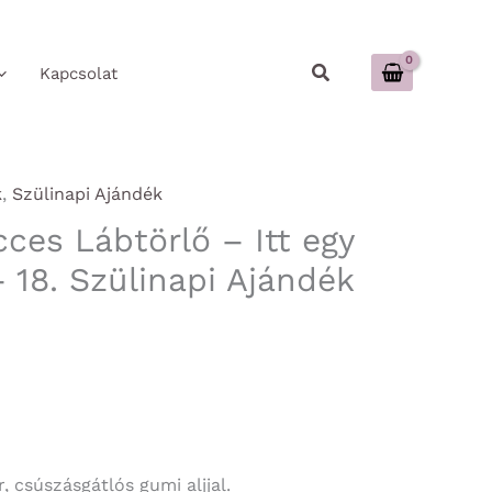
Keresés
Kapcsolat
k
,
Szülinapi Ajándék
cces Lábtörlő – Itt egy
 18. Szülinapi Ajándék
 csúszásgátlós gumi aljjal.