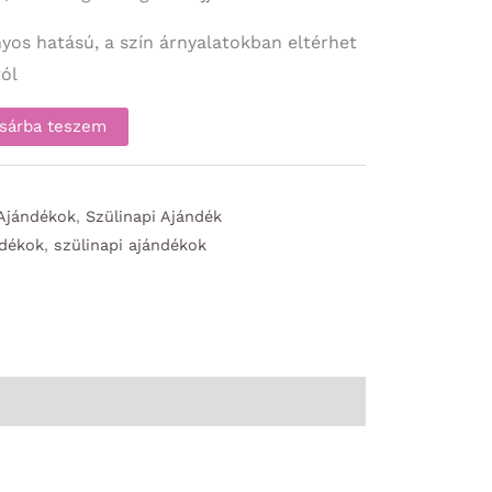
nyos hatású, a szín árnyalatokban eltérhet
ól
sárba teszem
 Ajándékok
,
Szülinapi Ajándék
ndékok
,
szülinapi ajándékok