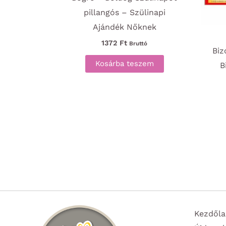
pillangós – Szülinapi
Ajándék Nőknek
1372
Ft
Bruttó
Biz
Kosárba teszem
B
Kezdőla