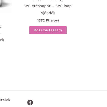
Születésnapot – Szülinapi
Ajándék
1372
Ft
Bruttó
g
Kosárba teszem
–
nek
ételek