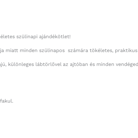
Ajándék
mennyiség
életes szülinapi ajándékötlet!
ája miatt minden szülinapos számára tökéletes, praktikus
jú, különleges lábtörlővel az ajtóban és minden vendéged
fakul.