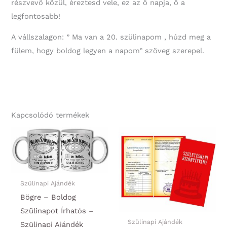
részvevő közül, éreztesd vele, ez az ő napja, ő a
legfontosabb!
A vállszalagon: ” Ma van a 20. szülinapom , húzd meg a
fülem, hogy boldog legyen a napom” szöveg szerepel.
Kapcsolódó termékek
Szülinapi Ajándék
Bögre – Boldog
Szülinapot Írhatós –
Szülinapi Ajándék
Szülinapi Ajándék