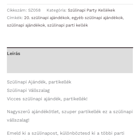
Vállszalag
-
Cikkszám:
SZ058
Kategória:
Szülinapi Party Kellékek
Ma
Címkék:
20. szülinapi ajándékok
,
egyéb szülinapi ajándékok
,
szülinapi ajándékok
,
szülinapi parti kellék
van
a
20.
szülinapom
Leírás
-
További információk
Szülinapi
Ajándék
Szülinapi Ajándék, partikellék
mennyiség
Szülinapi Vállszalag
Vicces szülinapi ajándék, partikellék!
Nagyszerű ajándékötlet, szuper partikellék ez a szülinapi
vállszalag!
Emeld ki a szülinapost, különböztesd ki a többi parti