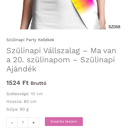
Szülinapi Party Kellékek
Szülinapi Vállszalag – Ma van
a 20. szülinapom – Szülinapi
Ajándék
1524
Ft
Bruttó
Szélessége: 10 cm
Hossza: 80 cm
Súlya: 80 g
Szülinapi
-
+
Kosárba teszem