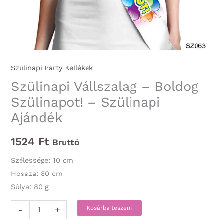
Szülinapi Party Kellékek
Szülinapi Vállszalag – Boldog
Szülinapot! – Szülinapi
Ajándék
1524
Ft
Bruttó
Szélessége: 10 cm
Hossza: 80 cm
Súlya: 80 g
Szülinapi
-
+
Kosárba teszem