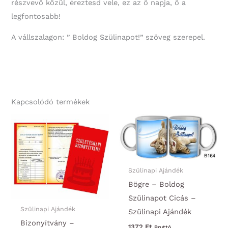
részvevő közül, éreztesd vele, ez az ő napja, ő a
legfontosabb!
A vállszalagon: ” Boldog Szülinapot!” szöveg szerepel.
Kapcsolódó termékek
Szülinapi Ajándék
Bögre – Boldog
Szülinapot Cicás –
Szülinapi Ajándék
Szülinapi Ajándék
Bizonyítvány –
1372
Ft
Bruttó