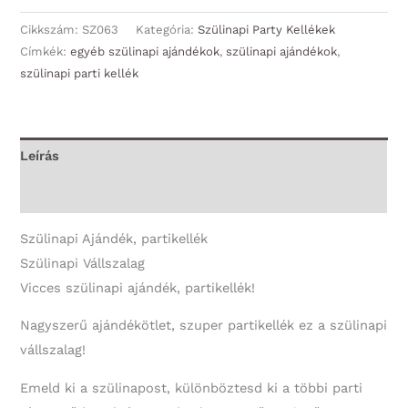
Vállszalag
-
Cikkszám:
SZ063
Kategória:
Szülinapi Party Kellékek
Boldog
Címkék:
egyéb szülinapi ajándékok
,
szülinapi ajándékok
,
szülinapi parti kellék
Szülinapot!
-
Szülinapi
Ajándék
Leírás
mennyiség
További információk
Szülinapi Ajándék, partikellék
Szülinapi Vállszalag
Vicces szülinapi ajándék, partikellék!
Nagyszerű ajándékötlet, szuper partikellék ez a szülinapi
vállszalag!
Emeld ki a szülinapost, különböztesd ki a többi parti