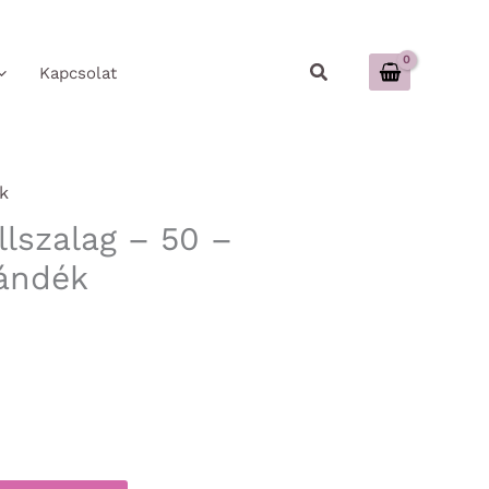
Keresés
Kapcsolat
k
llszalag – 50 –
jándék