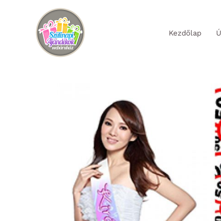
Skip
to
Kezdőlap
Ú
content