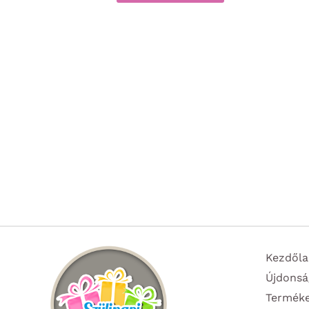
Kezdőla
Újdonsá
Termék