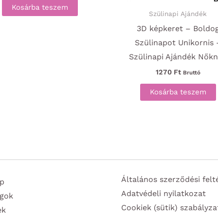
Kosárba teszem
Szülinapi Ajándék
3D képkeret – Boldo
Szülinapot Unikornis 
Szülinapi Ajándék Nők
1270
Ft
Bruttó
Kosárba teszem
Általános szerződési felt
p
Adatvédeli nyilatkozat
gok
Cookiek (sütik) szabályza
ek