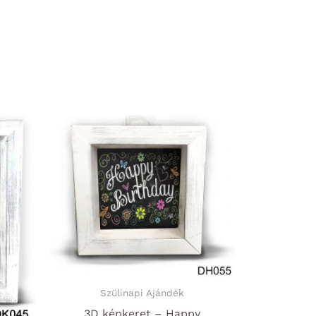
Szülinapi Ajándék
3D képkeret – Happy