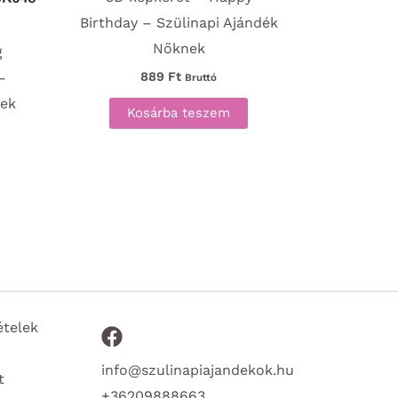
Birthday – Szülinapi Ajándék
Nőknek
g
–
889
Ft
Bruttó
nek
Kosárba teszem
ételek
info@szulinapiajandekok.hu
t
+36209888663