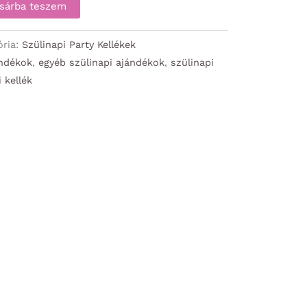
sárba teszem
ória:
Szülinapi Party Kellékek
ándékok
,
egyéb szülinapi ajándékok
,
szülinapi
i kellék