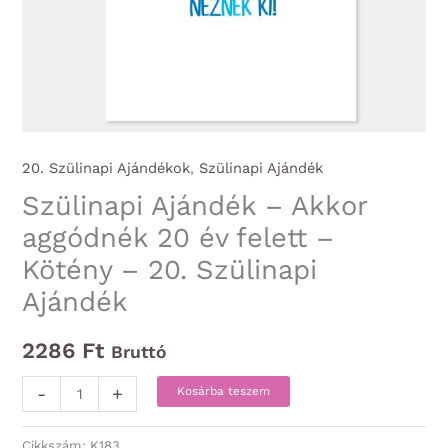
20. Szülinapi Ajándékok
,
Szülinapi Ajándék
Szülinapi Ajándék – Akkor
aggódnék 20 év felett –
Kötény – 20. Szülinapi
Ajándék
2286
Ft
Bruttó
Szülinapi
-
+
Kosárba teszem
Ajándék
-
Cikkszám:
K183