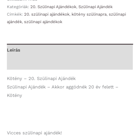
Akkor
Kategóriák:
20. Szülinapi Ajándékok
,
Szülinapi Ajándék
Címkék:
20. szülinapi ajándékok
,
kötény szülinapra
,
szülinapi
aggódnék
ajándék
,
szülinapi ajándékok
20
év
felett
-
Leírás
Kötény
További információk
-
20.
Kötény – 20. Szülinapi Ajándék
Szülinapi
Szülinapi Ajándék – Akkor aggódnék 20 év felett –
Ajándék
Kötény
mennyiség
Vicces szülinapi ajándék!