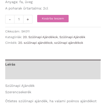
Anyaga: fa, üveg
A poharak űrtartalma: 2cl
Szerencsekerék
-
+
Kosárba teszem
-
20.Szülinapi
Cikkszám:
SK011
-
Kategóriák:
20. Szülinapi Ajándékok
,
Szülinapi Ajándék
Címkék:
20. szülinapi ajándékok
,
szülinapi ajándékok
20.
Szülinapi
Ajándék
mennyiség
Leírás
További információk
Szülinapi Ajándék
Szerencsekerék
Ötletes szülinapi ajándék, ha valami poénos ajándékot