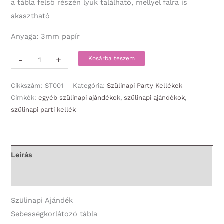
a tábla felső részén lyuk található, mellyel falra is
akasztható
Anyaga: 3mm papír
Sebességkorlátozó
-
+
Kosárba teszem
tábla
-
Cikkszám:
ST001
Kategória:
Szülinapi Party Kellékek
Boldog
Címkék:
egyéb szülinapi ajándékok
,
szülinapi ajándékok
,
szülinapi parti kellék
Szülinapot
-
Szülinapi
Ajándék
Leírás
mennyiség
További információk
Szülinapi Ajándék
Sebességkorlátozó tábla