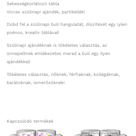
Sebességkorlátozó tábla
Szülinapi
Vicces szülinapi ajándék, partikellék!
Ajándék
mennyiség
Dobd fel a szülinapi buli hangulatát, díszítését egy iylen
poénos, kreatív táblával!
Szülinapi ajándéknak is tökéletes választás, az
ünnepeltnek emlékezetes marad a buli egy ilyen
ajándékkal!
Tökéletes választás, nőknek, férfiaknak, kollégáknak,
barátoknak, ismerősöknek!
Kapcsolódó termékek