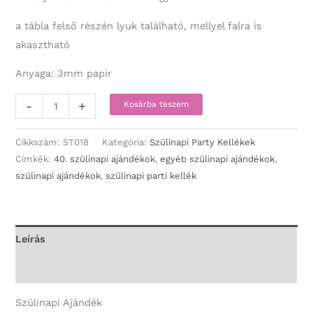
a tábla felső részén lyuk található, mellyel falra is
akasztható
Anyaga: 3mm papír
Sebességkorlátozó
-
+
Kosárba teszem
tábla
-
Cikkszám:
ST018
Kategória:
Szülinapi Party Kellékek
40-
Címkék:
40. szülinapi ajándékok
,
egyéb szülinapi ajándékok
,
szülinapi ajándékok
,
szülinapi parti kellék
es
18
vagyok
+
Leírás
22
További információk
év
tapasztalattal
Szülinapi Ajándék
-