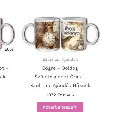
Szülinapi Ajándék
ot –
Bögre – Boldog
nek
Születésnapot Órás –
Szülinapi Ajándék Nőknek
1372
Ft
Bruttó
Kosárba teszem