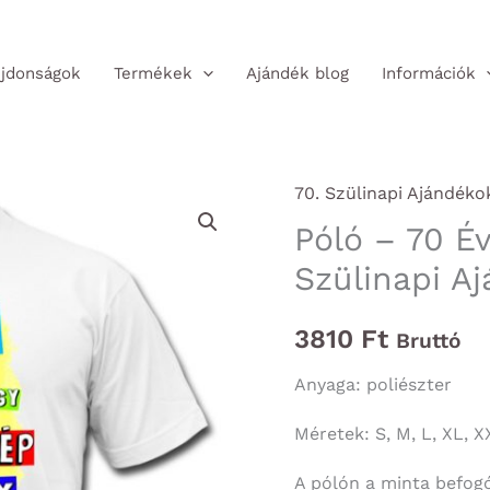
jdonságok
Termékek
Ajándék blog
Információk
70. Szülinapi Ajándéko
Póló – 70 É
Szülinapi A
3810
Ft
Bruttó
Anyaga: poliészter
Méretek: S, M, L, XL, X
A pólón a minta befog