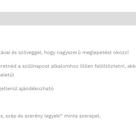
ntával és szöveggel, hogy nagyszerű meglepetést okozz!
retnéd a szülinapost alkalomhoz illően felöltöztetni, akk
eletű!
ggetlenül ajándékozható
s, szép és szerény legyek!” minta szerepel.