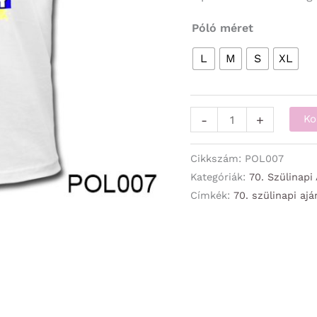
Póló méret
L
M
S
XL
Póló
-
+
Ko
-
70
Cikkszám:
POL007
Évembe
Kategóriák:
70. Szülinapi
Címkék:
70. szülinapi aj
került
-
70.
Szülinapi
Ajándék
mennyiség