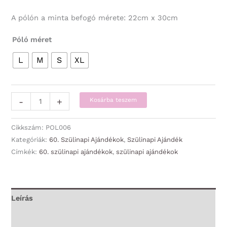
A pólón a minta befogó mérete: 22cm x 30cm
Póló méret
L
M
S
XL
Póló
-
+
Kosárba teszem
-
60
Cikkszám:
POL006
Évembe
Kategóriák:
60. Szülinapi Ajándékok
,
Szülinapi Ajándék
Címkék:
60. szülinapi ajándékok
,
szülinapi ajándékok
került
-
60.
Szülinapi
Leírás
Ajándék
További információk
mennyiség