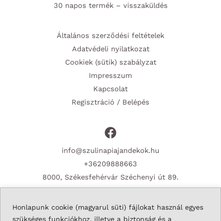
30 napos termék – visszaküldés
Általános szerződési feltételek
Adatvédeli nyilatkozat
Cookiek (sütik) szabályzat
Impresszum
Kapcsolat
Regisztráció / Belépés
info@szulinapiajandekok.hu
+36209888663
8000, Székesfehérvár Széchenyi út 89.
Honlapunk cookie (magyarul süti) fájlokat használ egyes
szükséges funkciókhoz, illetve a biztonság és a