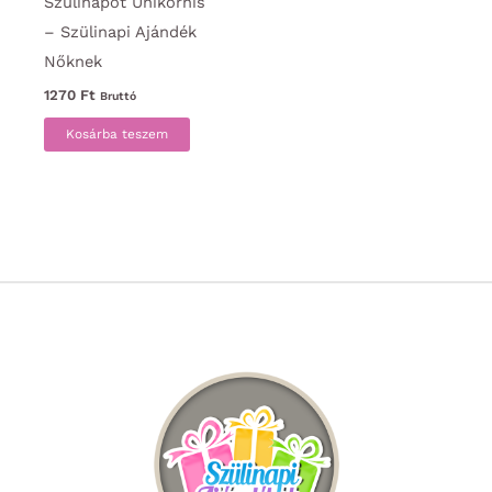
Szülinapot Unikornis
– Szülinapi Ajándék
Nőknek
1270
Ft
Bruttó
Kosárba teszem