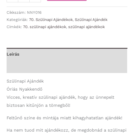
Nyakkendő
-Így
Cikkszám:
NNY016
néz
Kategóriák:
70. Szülinapi Ajándékok
,
Szülinapi Ajándék
Címkék:
70. szülinapi ajándékok
,
szülinapi ajándékok
ki
70
-
70.
Leírás
Szülinapi
További információk
Ajándék
mennyiség
Szülinapi Ajándék
Óriás Nyakkendő
Vicces, kreatív szülinapi ajándék, hogy az ünnepelt
biztosan kitűnjön a tömegből!
Feltűnő színe és mintája miatt kihagyhatatlan ajándék!
Ha nem tuod mit ajándékozz, de megdobnád a szülinapi