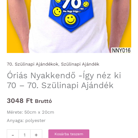
70. Szülinapi Ajándékok
,
Szülinapi Ajándék
Óriás Nyakkendő -Így néz ki
70 – 70. Szülinapi Ajándék
3048
Ft
Bruttó
Mérete: 50cm x 20cm
Anyaga: polyester
Óriás
-
+
Kosárba teszem