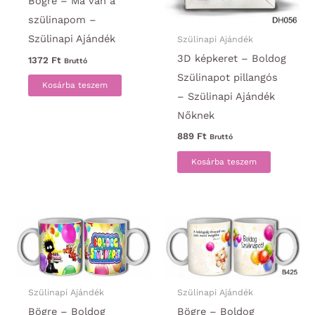
Bögre – Ma van a
szülinapom –
Szülinapi Ajándék
Szülinapi Ajándék
3D képkeret – Boldog
1372
Ft
Bruttó
Szülinapot pillangós
Kosárba teszem
– Szülinapi Ajándék
Nőknek
889
Ft
Bruttó
Kosárba teszem
Szülinapi Ajándék
Szülinapi Ajándék
Bögre – Boldog
Bögre – Boldog