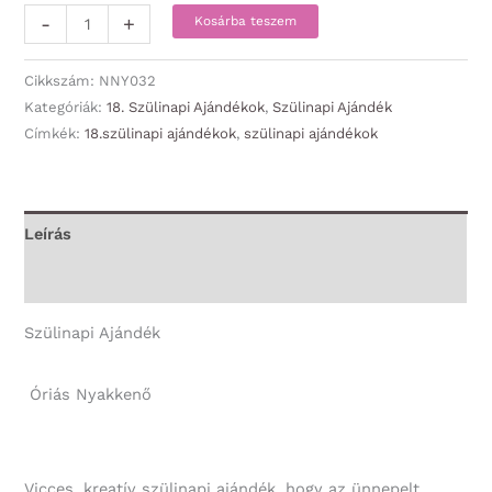
Óriás
-
+
Kosárba teszem
Nyakkendő
-
Cikkszám:
NNY032
Boldog
Kategóriák:
18. Szülinapi Ajándékok
,
Szülinapi Ajándék
Címkék:
18.szülinapi ajándékok
,
szülinapi ajándékok
Szülinapot
18!
-
18.
Leírás
Szülinapi
További információk
Ajándék
mennyiség
Szülinapi Ajándék
Óriás Nyakkenő
Vicces, kreatív szülinapi ajándék, hogy az ünnepelt